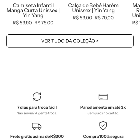
Camiseta Infantil
Calça de Bebê Harém
Ma
MiniMalista
MiniMalista
Manga Curta Unissex |
Unissex | Yin Yang
R
Baby
Baby
Yin Yang
Uni
R$ 59,00
R$ 79,00
-
-
R$ 59,90
R$ 75,00
R$ 
0.3,
0.3,
b2b,
b2b,
VER TUDO DA COLEÇÃO >
black-
Baby,
friday,
black-
com-
friday,
desconto-
com-
mm10,
desconto-
Kids,
mm10,
Meia
Meia
Estação,
Estação,
7 dias para troca fácil
Parcelamento em até 3x
Menino,
Menino,
Não serviu? A gente troca.
Sem juros no cartão.
tab-
tab-
tam-
tam-
camiseta-
calça-
Frete grátis acima de R$300
Compra 100% segura
manga-
harem-