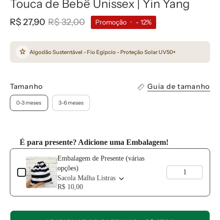
Touca de Bebê Unissex | Yin Yang
R$ 27,90
R$ 32,00
Promoção
•
-
12%
Algodão Sustentável - Fio Egípcio - Proteção Solar UV50+
Tamanho
Guia de tamanho
0-3 meses
3-6 meses
É para presente? Adicione uma Embalagem!
Use the Previous and Next buttons to navigate through product add-o
Embalagem de Presente (várias
opções)
Sacola Malha Listras
R$ 10,00