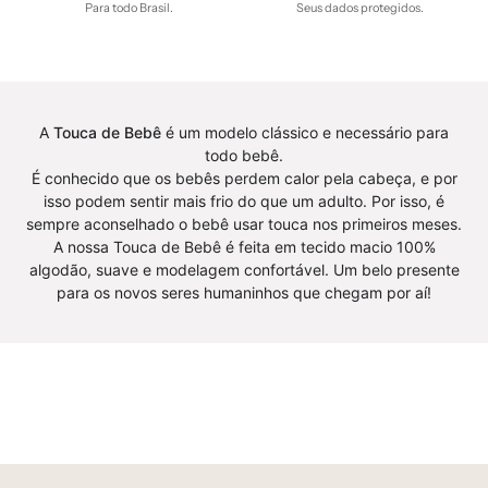
Para todo Brasil.
Seus dados protegidos.
curta
bebe
-
-
bebê-
bebê-
minimalista-
minimalista-
A
Touca de Bebê
é um modelo clássico e necessário para
estiloso
estiloso
todo bebê.
É conhecido que os bebês perdem calor pela cabeça, e por
isso podem sentir mais frio do que um adulto. Por isso, é
sempre aconselhado o bebê usar touca nos primeiros meses.
A nossa Touca de Bebê é feita em tecido macio 100%
algodão, suave e modelagem confortável. Um belo presente
para os novos seres humaninhos que chegam por aí!