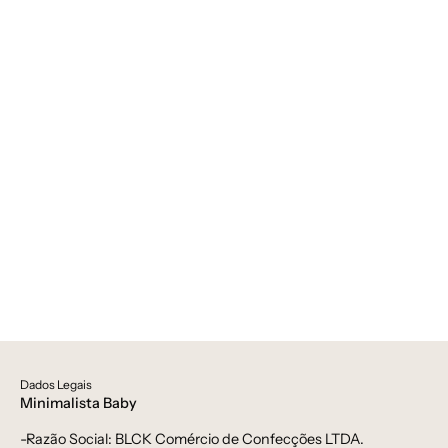
Kids,
Menina,
Reveillon,
tab-
tam-
saia-
bolso-
2,
Verão
-
bebê-
minimalista-
estiloso
Dados Legais
Minimalista Baby
-Razão Social: BLCK Comércio de Confecções LTDA.