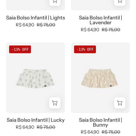
Baby
-
Saia Bolso Infantil | Lights
Saia Bolso Infantil |
0,
Lavender
R$ 64,90
R$ 75,00
Ano
R$ 64,90
R$ 75,00
Novo,
b2b,
Saia
Saia
Calor,
-13% OFF
-13% OFF
Bolso
Bolso
Christmas,
Infantil
Infantil
com-
|
|
desconto-
Lucky
Bunny
mm10,
Kids,
Menina,
Natal,
Reveillon,
tab-
Saia Bolso Infantil | Lucky
Saia Bolso Infantil |
Bunny
tam-
R$ 64,90
R$ 75,00
R$ 64,90
R$ 75,00
saia-