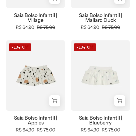
saia-
tam-
bolso-
short-
Saia Bolso Infantil |
Saia Bolso Infantil |
Village
Mallard Duck
2,
saia,
R$ 64,90
R$ 75,00
R$ 64,90
R$ 75,00
Verão
Verão
-
-
bebê-
bebê-
Saia
Saia
-13% OFF
-13% OFF
minimalista-
minimalista-
Bolso
Bolso
estiloso
estiloso
Infantil
Infantil
|
|
Apples
Blueberry
Saia Bolso Infantil |
Saia Bolso Infantil |
Apples
Blueberry
R$ 64,90
R$ 75,00
R$ 64,90
R$ 75,00