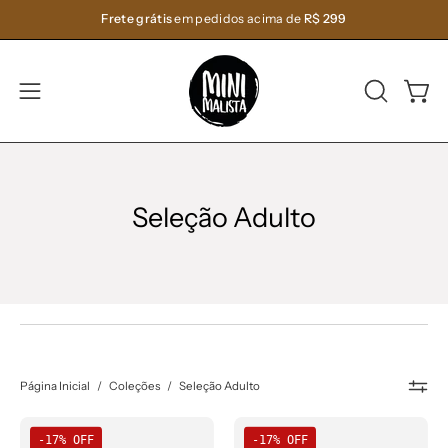
Pular
Frete grátis
em pedidos acima de
R$ 299
para
o
conteúdo
ABRA
Carri
Abra
A
o
BARRA
menu
DE
de
PESQUIS
navegação
Seleção Adulto
Página Inicial
/
Coleções
/
Seleção Adulto
Camiseta
Camiseta
-17% OFF
-17% OFF