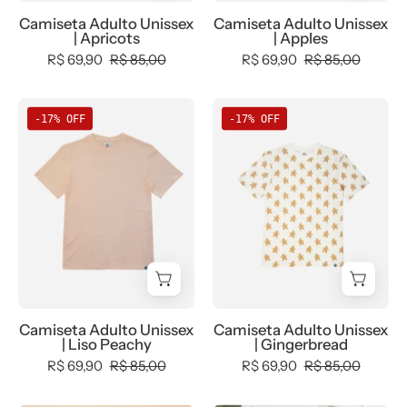
0.4,
cam-
Neutro,
Camiseta Adulto Unissex
Camiseta Adulto Unissex
b2b,
| Apricots
| Apples
adulto-
tab-
black-
R$ 69,90
R$ 85,00
R$ 69,90
R$ 85,00
2
tam-
friday,
-
cam-
com-
bebê-
adulto-
Camiseta
Camiseta
desconto-
-17% OFF
-17% OFF
minimalista-
2,
Adulto
Adulto
mm10,
estiloso
Unissex
Unissex
Unissex
Meia
-
|
|
Estação,
bebê-
Liso
Gingerbread
Menina,
minimalista-
Peachy
minime,
estiloso
-
tab-
MiniMalista
tam-
Baby
cam-
-
adulto-
Camiseta Adulto Unissex
Camiseta Adulto Unissex
0.3,
| Liso Peachy
| Gingerbread
2
b2b,
R$ 69,90
R$ 85,00
R$ 69,90
R$ 85,00
-
black-
bebê-
friday,