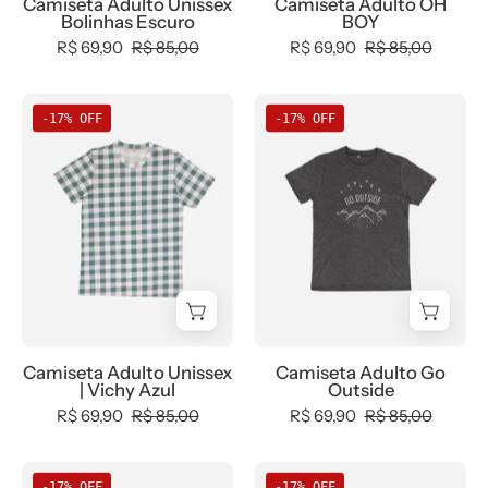
Camiseta Adulto Unissex
Camiseta Adulto OH
0.5,
b2b,
Bolinhas Escuro
BOY
tam-
2,
b2b,
black-
R$ 69,90
R$ 85,00
R$ 69,90
R$ 85,00
cam-
Unissex
black-
friday,
adulto-
-
friday,
com-
2,
bebê-
Camiseta
Camiseta
Meia
desconto-
-17% OFF
-17% OFF
Unissex
minimalista-
Adulto
Adulto
Estação,
mm10,
-
estiloso
Unissex
Go
Menina,
Meia
bebê-
Vichy
Outside
Neutro,
Estação,
minimalista-
Azul
-
outlet,
Menina,
estiloso
-
MiniMalista
SALE-
Menino,
MiniMalista
Baby
FINAL,
Neutro,
Baby
-
tab-
tab-
-
0.3,
tam-
tam-
0.3,
0.45,
cam-
cam-
Camiseta Adulto Unissex
Camiseta Adulto Go
0.4,
b2b,
| Vichy Azul
Outside
adulto-
adulto-
b2b,
black-
R$ 69,90
R$ 85,00
R$ 69,90
R$ 85,00
2,
2,
black-
friday,
ultimas-
Unissex
friday,
com-
peças,
-
Camiseta
Camiseta
Meia
desconto-
-17% OFF
-17% OFF