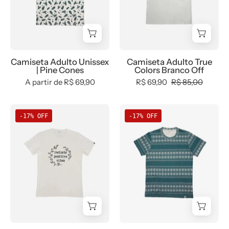
Cones
Off
FINAL,
bebê-
-
-
tab-
minimalista-
MiniMalista
MiniMalista
tam-
estiloso
Baby
Baby
cam-
-
-
adulto-
Camiseta Adulto Unissex
Camiseta Adulto True
0,
0.3,
| Pine Cones
Colors Branco Off
2
b2b,
0.45,
A partir de R$ 69,90
R$ 69,90
R$ 85,00
-
Christmas,
0.5,
bebê-
Meia
b2b,
minimalista-
Camiseta
Camiseta
Estação,
black-
-17% OFF
-17% OFF
estiloso
Adulto
Adulto
Menino,
friday,
Radiate
Unissex
natal,
Meia
Positive
|
outlet,
Estação,
Vibes
Sweater
SALE-
Menina,
-
-
FINAL,
Neutro,
MiniMalista
MiniMalista
tab-
outlet,
Baby
Baby
tam-
tab-
-
-
cam-
tam-
0.3,
0,