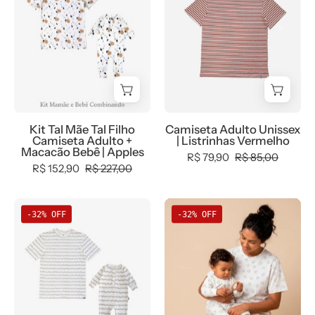
Tal
|
Filho
Listrinhas
Camiseta
Vermelho
Adulto
+
Macacão
Bebê
Kit Tal Mãe Tal Filho
Camiseta Adulto Unissex
|
Camiseta Adulto +
| Listrinhas Vermelho
Apples
Macacão Bebê | Apples
R$ 79,90
R$ 85,00
R$ 152,90
R$ 227,00
Kit
Kit
-32% OFF
-32% OFF
Tal
Tal
Mãe
Mãe
Tal
Tal
Filho
Filho
Camiseta
Camiseta
Adulto
Adulto