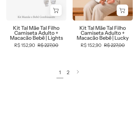
+
+
Macacão
Macacão
Bebê
Bebê
Kit Tal Mãe Tal Filho
Kit Tal Mãe Tal Filho
|
|
Camiseta Adulto +
Camiseta Adulto +
Lights
Lucky
Macacão Bebê | Lights
Macacão Bebê | Lucky
R$ 152,90
R$ 227,00
R$ 152,90
R$ 227,00
1
2
Próxima
página