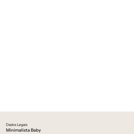
Dados Legais
Minimalista Baby