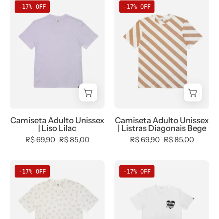
estiloso
bebê-
Camiseta
Camiseta
com-
com-
-17% OFF
-17% OFF
minimalista-
Adulto
Adulto
desconto-
desconto-
estiloso
Unissex
Unissex
mm10,
mm10,
|
Listras
Meia
Meia
Liso
Diagonais
Estação,
Estação,
Lilac
Bege
Menino,
Menino,
-
-
minime,
minime,
MiniMalista
MiniMalista
new,
Neutro,
Baby
Baby
tab-
new,
-
-
tam-
tab-
Camiseta Adulto Unissex
Camiseta Adulto Unissex
0.3,
b2b,
| Liso Lilac
| Listras Diagonais Bege
cam-
tam-
b2b,
com-
R$ 69,90
R$ 85,00
R$ 69,90
R$ 85,00
adulto-
cam-
black-
desconto-
2
adulto-
friday,
mm10,
-
2,
Camiseta
Camiseta
com-
Meia
-17% OFF
-17% OFF
bebê-
Unissex
Adulto
Adulto
desconto-
Estação,
minimalista-
-
Unissex
Be
mm10,
Menino,
estiloso
bebê-
|
Cool
Meia
minime,
minimalista-
Lucky
Not