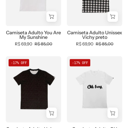
outlet,
bebê-
-
MiniMalista
Reveillon,
minimalista-
MiniMalista
Baby
SALE-
estiloso
Baby
-
FINAL,
-
0.3,
tab-
Camiseta Adulto You Are
Camiseta Adulto Unissex
0.3,
b2b,
My Sunshine
Vichy preto
tam-
0.45,
black-
R$ 69,90
R$ 85,00
R$ 69,90
R$ 85,00
cam-
b2b,
friday,
adulto-
black-
Meia
2
Camiseta
Camiseta
friday,
Estação,
-17% OFF
-17% OFF
-
Adulto
Adulto
com-
Menino,
bebê-
Unissex
OH
desconto-
Neutro,
minimalista-
Bolinhas
BOY
mm10,
outlet,
estiloso
Escuro
-
Meia
SALE-
-
MiniMalista
Estação,
FINAL,
MiniMalista
Baby
Menina,
tab-
Baby
-
Menino,
tam-
-
0.3,
Neutro,
cam-
0.3,
0.45,
tab-
adulto-