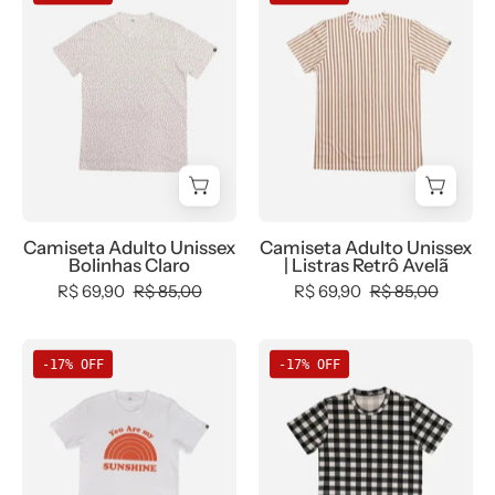
Adulto
Adulto
Unissex
Unissex
Bolinhas
Listras
Claro
Retrô
-
Avelã
MiniMalista
-
Baby
MiniMalista
-
Baby
0.3,
-
Camiseta Adulto Unissex
Camiseta Adulto Unissex
0.5,
b2b,
Bolinhas Claro
| Listras Retrô Avelã
Ano
Meia
R$ 69,90
R$ 85,00
R$ 69,90
R$ 85,00
Novo,
Estação,
b2b,
Menino,
Camiseta
Camiseta
black-
minime,
-17% OFF
-17% OFF
Adulto
Adulto
friday,
Neutro,
You
Unissex
Meia
outlet,
Are
Vichy
Estação,
Unissex
My
preto
Menina,
-
Sunshine
-