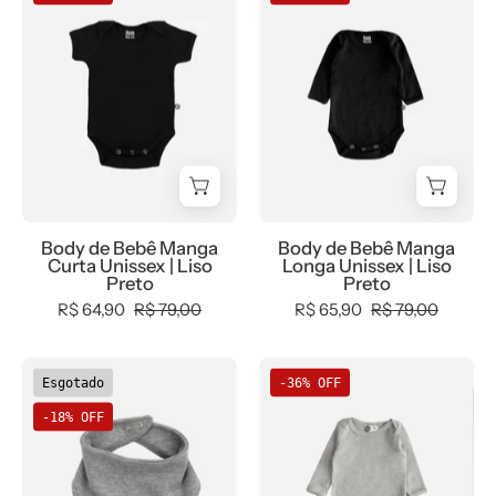
de
de
Bebê
Bebê
Manga
Manga
Curta
Longa
Unissex
Unissex
MiniMalista
|
|
Liso
Liso
Preto
Preto
Body de Bebê Manga
Body de Bebê Manga
-
Curta Unissex | Liso
Longa Unissex | Liso
MiniMalista
Preto
Preto
Baby
R$ 64,90
R$ 79,00
R$ 65,90
R$ 79,00
-
0.2,
Babador
Body
Esgotado
-36% OFF
0.3,
Bandana
de
-18% OFF
b2b,
Unissex
Bebê
Baby,
MiniMalista
Manga
Best,
|
Longa