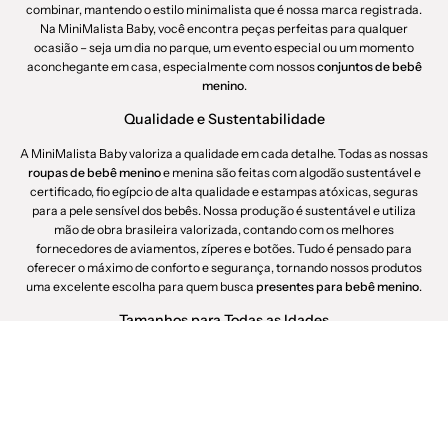
combinar, mantendo o estilo minimalista que é nossa marca registrada.
Na MiniMalista Baby, você encontra peças perfeitas para qualquer
ocasião – seja um dia no parque, um evento especial ou um momento
aconchegante em casa, especialmente com nossos
conjuntos de bebê
menino
.
Qualidade e Sustentabilidade
A MiniMalista Baby valoriza a qualidade em cada detalhe. Todas as nossas
roupas de bebê menino
e menina são feitas com algodão sustentável e
certificado, fio egípcio de alta qualidade e estampas atóxicas, seguras
para a pele sensível dos bebês. Nossa produção é sustentável e utiliza
mão de obra brasileira valorizada, contando com os melhores
fornecedores de aviamentos, zíperes e botões. Tudo é pensado para
oferecer o máximo de conforto e segurança, tornando nossos produtos
uma excelente escolha para quem busca
presentes para bebê menino
.
Tamanhos para Todas as Idades
Oferecemos uma gama completa de tamanhos, desde recém-nascidos e
prematuros até crianças de 6 anos, e até peças em tamanho adulto para
combinar com os pequenos. Nossas roupas são desenvolvidas para
acompanhar cada fase do crescimento, proporcionando um ajuste
confortável e flexível, ideal para crianças em movimento. É a escolha