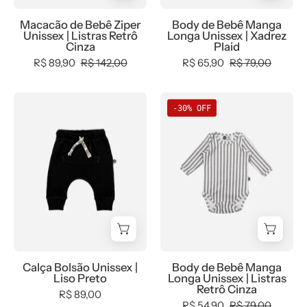
Estação,
MiniMalista
-
Macacão de Bebê Ziper
Body de Bebê Manga
Menino,
Baby
MiniMalista
Unissex | Listras Retrô
Longa Unissex | Xadrez
tab-
-
Baby
Cinza
Plaid
tam-
b2b,
-
R$ 89,90
R$ 142,00
R$ 65,90
R$ 79,00
body-
Baby,
0.25,
curto
Meia
0.3,
Calça
Body
-30% OFF
-
Estação,
b2b,
Bolsão
de
bebê-
Menino,
Baby,
Unissex
Bebê
minimalista-
minime,
black-
MiniMalista
Manga
estiloso
Neutro,
friday,
|
Longa
outlet,
com-
Liso
Unissex
tab-
desconto-
Preto
|
tam-
mm10,
-
Listras
macacão-
Frio,
MiniMalista
Retrô
ziper,
Menino,
Baby
Cinza
Calça Bolsão Unissex |
Body de Bebê Manga
Unissex
Neutro,
-
-
Liso Preto
Longa Unissex | Listras
-
tab-
0.2,
MiniMalista
Retrô Cinza
R$ 89,00
bebê-
tam-
b2b,
Baby
R$ 54,90
R$ 79,00