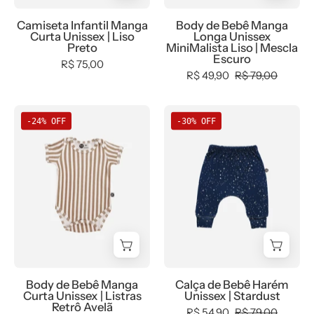
SALE-
-
Mescla
Camiseta Infantil Manga
Body de Bebê Manga
FINAL
MiniMalista
Escuro
Curta Unissex | Liso
Longa Unissex
-
Baby
-
Preto
MiniMalista Liso | Mescla
Escuro
bebê-
-
MiniMalista
R$ 75,00
R$ 49,90
R$ 79,00
minimalista-
0.2,
Baby
estiloso
0.3,
-
Body
Calça
b2b,
0.3,
-24% OFF
-30% OFF
de
de
black-
b2b,
Bebê
Bebê
friday,
Baby,
Manga
Harém
com-
black-
Curta
Unissex
desconto-
friday,
Unissex
|
mm10,
com-
|
Stardust
Kids,
desconto-
Listras
-
Meia
mm10,
Retrô
MiniMalista
Estação,
Frio,
Avelã
Baby
Menino,
Menino,
Body de Bebê Manga
Calça de Bebê Harém
-
-
Neutro,
tab-
Curta Unissex | Listras
Unissex | Stardust
MiniMalista
0.3,
Retrô Avelã
tab-
tam-
R$ 54,90
R$ 79,00