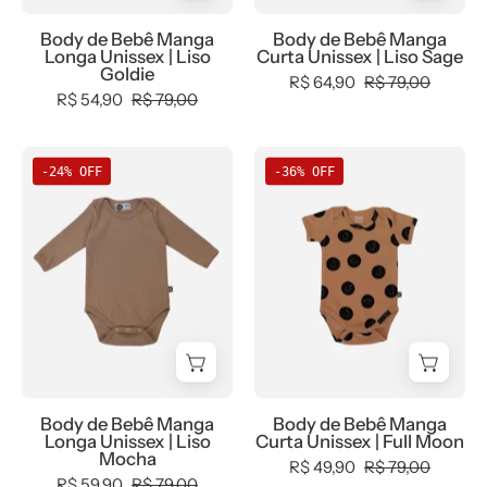
-
Goldie
Sage
bebê-
Body de Bebê Manga
Body de Bebê Manga
-
-
Longa Unissex | Liso
Curta Unissex | Liso Sage
minimalista-
MiniMalista
MiniMalista
Goldie
R$ 64,90
R$ 79,00
estiloso
Baby
Baby
R$ 54,90
R$ 79,00
-
-
0.3,
0.3,
Body
Body
-24% OFF
-36% OFF
b2b,
0.35,
de
de
Baby,
b2b,
Bebê
Bebê
black-
Baby,
Manga
Manga
friday,
black-
Longa
Curta
com-
friday,
Unissex
Unissex
desconto-
com-
MiniMalista
|
mm10,
desconto-
|
Full
Frio,
mm10,
Liso
Moon
Menina,
Meia
Mocha
-
Body de Bebê Manga
Body de Bebê Manga
Menino,
Estação,
-
MiniMalista
Longa Unissex | Liso
Curta Unissex | Full Moon
Neutro,
Menino,
MiniMalista
Baby
Mocha
R$ 49,90
R$ 79,00
tab-
tab-
Baby
-
R$ 59,90
R$ 79,00