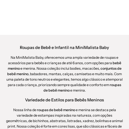
Roupas de Bebê e Infantil na MiniMalista Baby
Na MiniMalista Baby, oferecemos uma ampla variedade de roupas e
acessórios para bebês e crianças de até 6 anos, com opções para
bebê
menino
e menina. Nossa coleção inclui bodies, macacões,
conjuntos de
bebê menino
, babadores, mantas, calças, camisetas e muito mais. Com
uma paleta de tons neutros e elegantes, temos algo clássico e atemporal
para cada criança, priorizando sempre qualidade e conforto em
roupas
de bebê menino
e menina.
Variedade de Estilos para Bebês Meninos
Nossa linha de
roupas de bebê menino
e menina se destaca pela
variedade de estampas inspiradas na natureza, com opções
geométricas, de bichinhos, abstratas, listradas, xadrez, bolinhas e animal
print. Nossa coleção é forte em cores lisas, que são clássicas e fáceis de