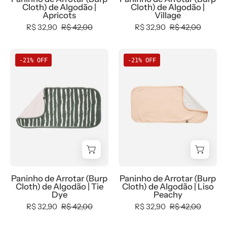
b2b,
b2b,
Cloth) de Algodão |
Cloth) de Algodão |
bebê-
tam-
Baby,
Baby,
Apricots
Village
minimalista-
naninha
black-
Christmas,
R$ 32,90
R$ 42,00
R$ 32,90
R$ 42,00
estiloso
-
friday,
com-
bebê-
com-
desconto-
Naninha
Naninha
-21% OFF
-21% OFF
minimalista-
desconto-
mm10,
de
de
estiloso
mm10,
Meia
Algodão
Algodão
Meia
Estação,
|
|
Estação,
Menina,
Tie
Liso
Menina,
Menino,
Dye
Peachy
tab-
natal,
-
-
tam-
Neutro,
MiniMalista
MiniMalista
naninha
tab-
Baby
Baby
-
tam-
-
-
Paninho de Arrotar (Burp
Paninho de Arrotar (Burp
bebê-
naninha,
0.3,
0.3,
Cloth) de Algodão | Tie
Cloth) de Algodão | Liso
minimalista-
Unissex,
b2b,
b2b,
Dye
Peachy
estiloso
Xmas
Baby,
Baby,
R$ 32,90
R$ 42,00
R$ 32,90
R$ 42,00
-
black-
black-