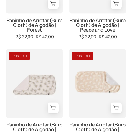
Neutro,
tam-
-
MiniMalista
new,
naninha
0.3,
Baby
Paninho de Arrotar (Burp
Paninho de Arrotar (Burp
tab-
-
b2b,
-
Cloth) de Algodão |
Cloth) de Algodão |
tam-
bebê-
Baby,
0.3,
Forest
Peace and Love
naninha,
minimalista-
black-
b2b,
R$ 32,90
R$ 42,00
R$ 32,90
R$ 42,00
Unissex
estiloso
friday,
Baby,
-
com-
black-
Naninha
Naninha
-21% OFF
-21% OFF
bebê-
desconto-
friday,
de
de
minimalista-
mm10,
com-
Algodão
Algodão
estiloso
Meia
desconto-
|
|
Estação,
mm10,
Flower
Bunny
Menino,
Meia
Power
-
Neutro,
Estação,
-
MiniMalista
tab-
Menino,
MiniMalista
Baby
tam-
tab-
Baby
-
naninha,
tam-
-
0.2,
Paninho de Arrotar (Burp
Paninho de Arrotar (Burp
Unissex
naninha
0.3,
b2b,
Cloth) de Algodão |
Cloth) de Algodão |