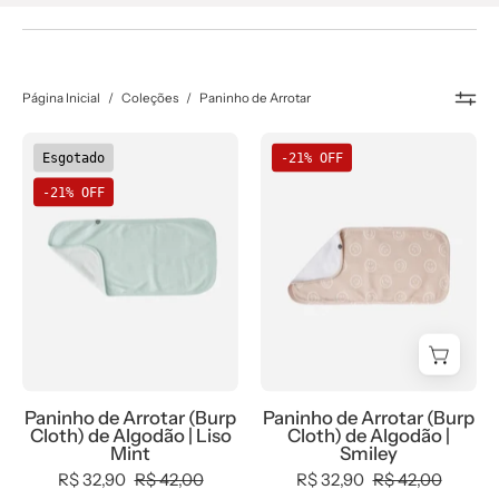
Página Inicial
/
Coleções
/
Paninho de Arrotar
Naninha
Naninha
Esgotado
-21% OFF
de
de
-21% OFF
Algodão
Algodão
|
|
Liso
Smiley
Mint
-
-
MiniMalista
MiniMalista
Baby
Baby
-
-
0.3,
Paninho de Arrotar (Burp
Paninho de Arrotar (Burp
0.3,
b2b,
Cloth) de Algodão | Liso
Cloth) de Algodão |
b2b,
Baby,
Mint
Smiley
Baby,
black-
R$ 32,90
R$ 42,00
R$ 32,90
R$ 42,00