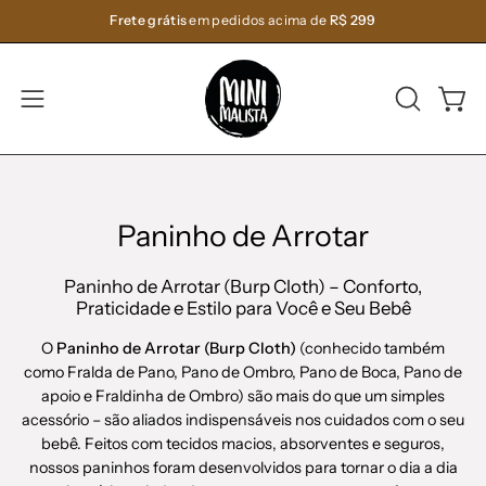
Pular
Frete grátis
em pedidos acima de
R$ 299
para
o
conteúdo
ABRA
Carri
Abra
A
o
BARRA
menu
DE
de
PESQUIS
navegação
Paninho de Arrotar
Paninho de Arrotar (Burp Cloth) – Conforto,
Praticidade e Estilo para Você e Seu Bebê
O
Paninho de Arrotar (Burp Cloth)
(conhecido também
como Fralda de Pano, Pano de Ombro, Pano de Boca, Pano de
apoio e Fraldinha de Ombro) são mais do que um simples
acessório – são aliados indispensáveis nos cuidados com o seu
bebê. Feitos com tecidos macios, absorventes e seguros,
nossos paninhos foram desenvolvidos para tornar o dia a dia