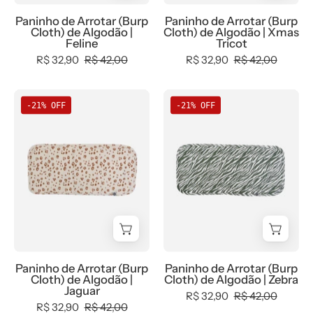
new,
estiloso
0.3,
-
Paninho de Arrotar (Burp
Paninho de Arrotar (Burp
tab-
0.35,
0,
Cloth) de Algodão |
Cloth) de Algodão | Xmas
tam-
b2b,
b2b,
Feline
Tricot
naninha,
Baby,
Baby,
R$ 32,90
R$ 42,00
R$ 32,90
R$ 42,00
Unissex
black-
Christmas,
-
friday,
com-
Naninha
Naninha
-21% OFF
-21% OFF
bebê-
com-
desconto-
de
de
minimalista-
desconto-
mm10,
Algodão
Algodão
estiloso
mm10,
Meia
|
|
Meia
Estação,
Jaguar
Zebra
Estação,
Menina,
-
-
Menina,
natal,
MiniMalista
MiniMalista
tab-
Neutro,
Baby
Baby
tam-
tab-
-
-
naninha
tam-
0.3,
0.3,
Paninho de Arrotar (Burp
Paninho de Arrotar (Burp
-
naninha,
0.45,
0.45,
Cloth) de Algodão |
Cloth) de Algodão | Zebra
bebê-
Unissex,
b2b,
b2b,
Jaguar
R$ 32,90
R$ 42,00
minimalista-
Xmas
Baby,
Baby,
R$ 32,90
R$ 42,00