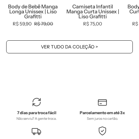
Liso
Grafitti
Body de Bebê Manga
Camiseta Infantil
Body
Grafitti
-
Longa Unissex | Liso
Manga Curta Unissex |
Curt
-
MiniMalista
Grafitti
Liso Grafitti
MiniMalista
Baby
R$ 59,90
R$ 79,00
R$ 75,00
R$
Baby
-
-
0.3,
0.3,
0.4,
VER TUDO DA COLEÇÃO >
0.4,
b2b,
b2b,
black-
Baby,
friday,
black-
com-
friday,
desconto-
com-
mm10,
desconto-
Kids,
mm10,
Meia
7 dias para troca fácil
Parcelamento em até 3x
Frio,
Estação,
Não serviu? A gente troca.
Sem juros no cartão.
Menino,
Menino,
SALE-
SALE-