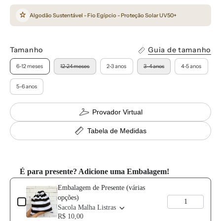
Algodão Sustentável - Fio Egípcio - Proteção Solar UV50+
Tamanho
Guia de tamanho
6-12 meses
12-24 meses
2-3 anos
3-4 anos
4-5 anos
5-6 anos
Provador Virtual
Tabela de Medidas
É para presente? Adicione uma Embalagem!
Use the Previous and Next buttons to navigate through product add-o
Embalagem de Presente (várias
opções)
Sacola Malha Listras
R$ 10,00