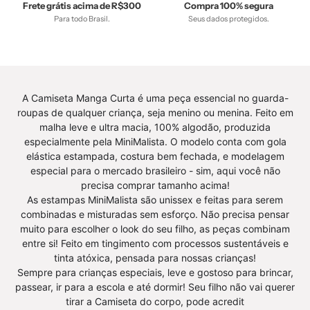
FINAL,
FINAL,
Frete grátis acima de R$300
Compra 100% segura
tab-
tab-
Para todo Brasil.
Seus dados protegidos.
tam-
tam-
body-
camiseta-
manga-
manga-
longa,
curta
A Camiseta Manga Curta é uma peça essencial no guarda-
Winter
-
roupas de qualquer criança, seja menino ou menina. Feito em
Sale
bebê-
malha leve e ultra macia, 100% algodão, produzida
40%
minimalista-
especialmente pela MiniMalista. O modelo conta com gola
elástica estampada, costura bem fechada, e modelagem
-
estiloso
especial para o mercado brasileiro - sim, aqui você não
bebê-
precisa comprar tamanho acima!
minimalista-
As estampas MiniMalista são unissex e feitas para serem
estiloso
combinadas e misturadas sem esforço. Não precisa pensar
muito para escolher o look do seu filho, as peças combinam
entre si! Feito em tingimento com processos sustentáveis e
tinta atóxica, pensada para nossas crianças!
Sempre para crianças especiais, leve e gostoso para brincar,
passear, ir para a escola e até dormir! Seu filho não vai querer
tirar a Camiseta do corpo, pode acredit