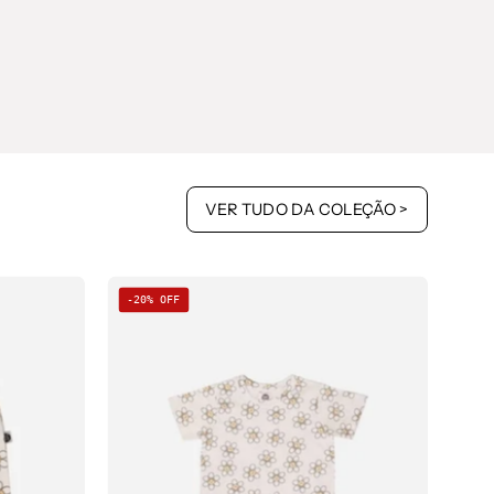
VER TUDO DA COLEÇÃO >
Camiseta
-20% OFF
Infantil
Manga
Curta
Unissex
|
Flower
Power