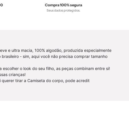
tab-
00
Compra 100% segura
Seus dados protegidos.
tam-
camiseta-
manga-
curta
-
bebê-
leve e ultra macia, 100% algodão, produzida especialmente
sta-
minimalista-
brasileiro - sim, aqui você não precisa comprar tamanho
estiloso
escolher o look do seu filho, as peças combinam entre si!
ssas crianças!
i querer tirar a Camiseta do corpo, pode acredit