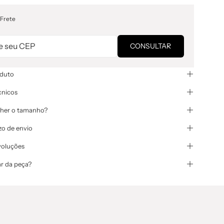
 Frete
CONSULTAR
oduto
cnicos
her o tamanho?
zo de envio
voluções
r da peça?