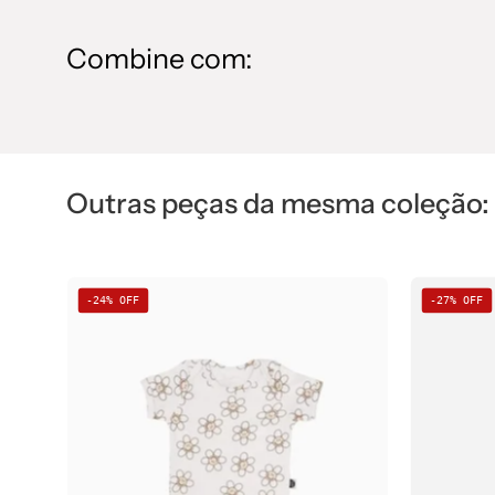
Combine com:
Outras peças da mesma coleção:
Body
-24% OFF
-27% OFF
de
Bebê
Manga
Curta
Unissex
|
Flower