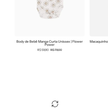
Power
-
MiniMalista
Baby
-
0.3,
Ano
Body de Bebê Manga Curta Unissex | Flower
Macaquinho 
Power
Novo,
R$ 59,90
R$ 79,00
b2b,
Baby,
black-
friday,
com-
desconto-
mm10,
Meia
Estação,
Menina,