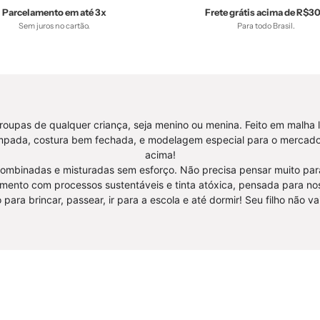
Reveillon,
tab-
Parcelamento em até 3x
Frete grátis acima de R$3
Sem juros no cartão.
Para todo Brasil.
tab-
tam-
tam-
calça-
macaquinho-
harem-
tank-
bebe
romper,
-
Verão
bebê-
upas de qualquer criança, seja menino ou menina. Feito em malha 
-
minimali
ampada, costura bem fechada, e modelagem especial para o mercado 
bebê-
estiloso
acima!
combinadas e misturadas sem esforço. Não precisa pensar muito para 
minimalista-
imento com processos sustentáveis e tinta atóxica, pensada para no
estiloso
para brincar, passear, ir para a escola e até dormir! Seu filho não va