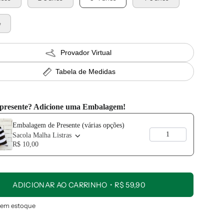
s
Provador Virtual
Tabela de Medidas
 presente? Adicione uma Embalagem!
vious and Next buttons to navigate through product add-ons, or scroll 
Embalagem de Presente (várias opções)
Sacola Malha Listras
R$ 10,00
ADICIONAR AO CARRINHO
R$ 59,90
em estoque