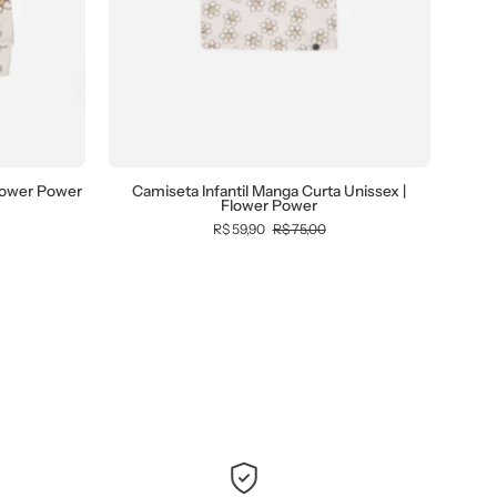
-
sta
MiniMalista
Baby
-
0.3,
Ano
Novo,
lower Power
Camiseta Infantil Manga Curta Unissex |
Flower Power
b2b,
R$ 59,90
R$ 75,00
black-
friday,
com-
desconto-
-
mm10,
Kids,
Meia
Estação,
Menina,
,
Reveillon,