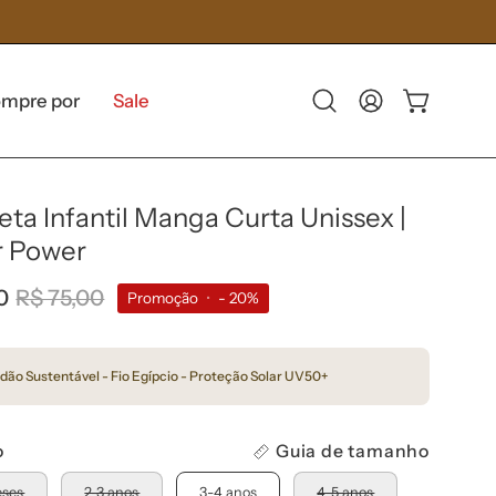
mpre por
Sale
Abra
Minha
Carrinho aber
a
Conta
barra
de
ta Infantil Manga Curta Unissex |
pesquisa
r Power
0
R$ 75,00
Promoção
•
-
20%
dão Sustentável - Fio Egípcio - Proteção Solar UV50+
o
Guia de tamanho
eses
2-3 anos
3-4 anos
4-5 anos