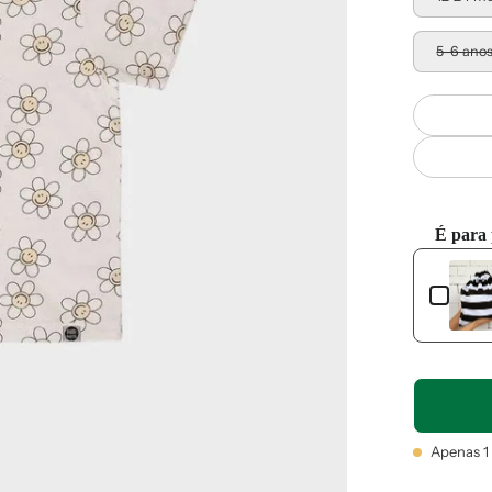
5-6 ano
É para
Use the Pre
Apenas
1