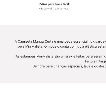
Reveillon,
7 dias para troca fácil
Não serviu? A gente troca.
tab-
tam-
body-
curto
-
bebê-
A Camiseta Manga Curta é uma peça essencial no guarda-ro
minimalista-
pela MiniMalista. O modelo conta com gola elástica est
estiloso
As estampas MiniMalista são unissex e feitas para serem 
Feito em ting
Sempre para crianças especiais, leve e gostoso 