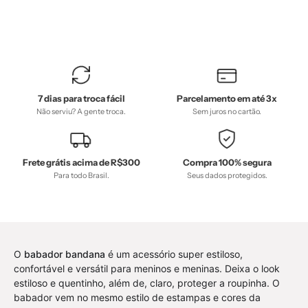
Meia
Meia
Estação,
Estação,
Menina,
Menina,
Neutro,
Neutro,
outlet,
outlet,
7 dias para troca fácil
Parcelamento em até 3x
SALE-
SALE-
Não serviu? A gente troca.
Sem juros no cartão.
FINAL,
FINAL,
tab-
tab-
tam-
tam-
Frete grátis acima de R$300
Compra 100% segura
body-
camiseta-
Para todo Brasil.
Seus dados protegidos.
curto,
manga-
Unissex
curta,
-
Unissex
bebê-
-
O
babador bandana
é um acessório super estiloso,
minimalista-
bebê-
confortável e versátil para meninos e meninas. Deixa o look
estiloso
minimalista-
estiloso e quentinho, além de, claro, proteger a roupinha. O
estiloso
babador vem no mesmo estilo de estampas e cores da