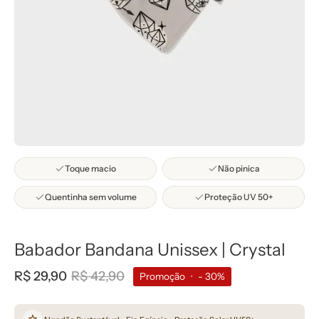
Toque macio
Não pinica
Quentinha sem volume
Proteção UV 50+
Babador Bandana Unissex | Crystal
R$ 29,90
R$ 42,90
Promoção
•
-
30%