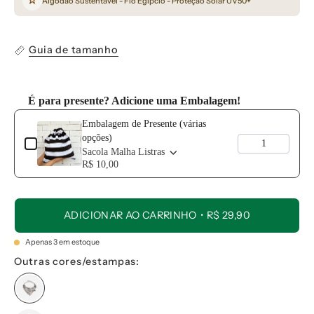
Algodão Sustentável - Fio Egípcio - Proteção Solar UV50+
Guia de tamanho
É para presente? Adicione uma Embalagem!
Use the Previous and Next buttons to navigate through product add-o
Embalagem de Presente (várias
opções)
Sacola Malha Listras
R$ 10,00
ADICIONAR AO CARRINHO
R$ 29,90
Apenas
3
em estoque
Outras cores/estampas: