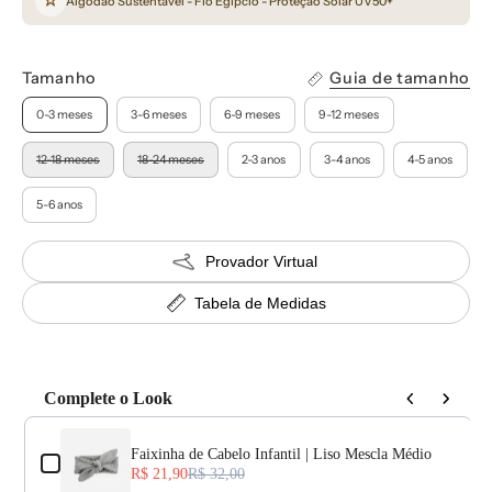
Algodão Sustentável - Fio Egípcio - Proteção Solar UV50+
Tamanho
Guia de tamanho
0-3 meses
3-6 meses
6-9 meses
9-12 meses
12-18 meses
18-24 meses
2-3 anos
3-4 anos
4-5 anos
5-6 anos
Provador Virtual
Tabela de Medidas
Complete o Look
Use the Previous and Next buttons to navigate through product add-o
Faixinha de Cabelo Infantil | Liso Mescla Médio
R$ 21,90
R$ 32,00