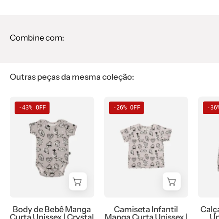
Combine com:
Outras peças da mesma coleção:
Body
Camiseta
-43% OFF
-26% OFF
-36
de
Infantil
Bebê
Manga
Manga
Curta
Curta
Unissex
Unissex
|
|
Crystal
Crystal
-
-
MiniMalista
Body de Bebê Manga
Camiseta Infantil
Calç
MiniMalista
Baby
Curta Unissex | Crystal
Manga Curta Unissex |
Un