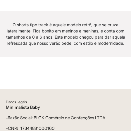
Unissex
curta,
-
Unissex
bebê-
-
O shorts tipo track é aquele modelo retrô, que se cruza
minimalista-
bebê-
lateralmente. Fica bonito em meninos e meninas, e conta com
estiloso
minimalista-
tamanhos de 0 a 6 anos. Este modelo chegou para dar aquela
estiloso
refrescada que nosso verão pede, com estilo e modernidade.
Dados Legais
Minimalista Baby
-Razão Social: BLCK Comércio de Confecções LTDA.
-CNPJ: 17344881000160