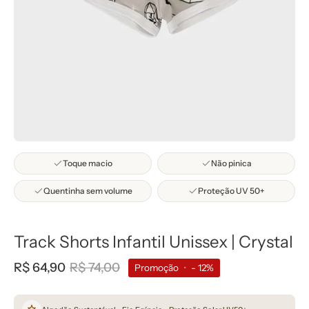
Toque macio
Não pinica
Quentinha sem volume
Proteção UV 50+
Track Shorts Infantil Unissex | Crystal
R$ 64,90
R$ 74,00
Promoção
•
-
12%