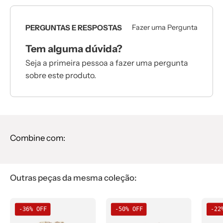
PERGUNTAS E RESPOSTAS
Fazer uma Pergunta
Tem alguma dúvida?
Seja a primeira pessoa a fazer uma pergunta
sobre este produto.
Combine com:
Outras peças da mesma coleção:
Body
Camiseta
-36% OFF
-50% OFF
-22
de
Infantil