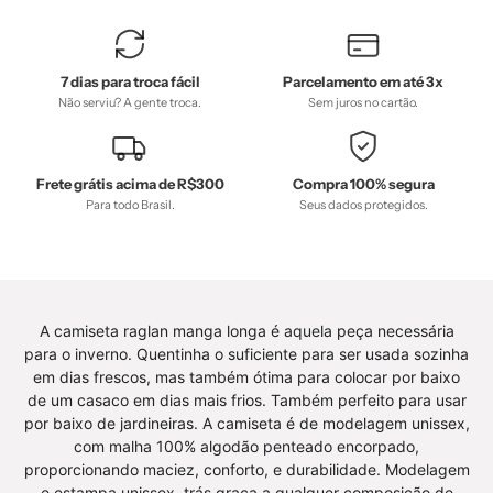
desconto-
mm10,
Meia
7 dias para troca fácil
Parcelamento em até 3x
Estação,
Não serviu? A gente troca.
Sem juros no cartão.
Menina,
Neutro,
Reveillon,
Frete grátis acima de R$300
Compra 100% segura
SALE-
Para todo Brasil.
Seus dados protegidos.
FINAL,
tab-
tam-
body-
A camiseta raglan manga longa é aquela peça necessária
curto,
para o inverno. Quentinha o suficiente para ser usada sozinha
Unissex
em dias frescos, mas também ótima para colocar por baixo
-
de um casaco em dias mais frios. Também perfeito para usar
por baixo de jardineiras. A camiseta é de modelagem unissex,
bebê-
com malha 100% algodão penteado encorpado,
minimalista-
proporcionando maciez, conforto, e durabilidade. Modelagem
estiloso
e estampa unissex, trás graça a qualquer composição de