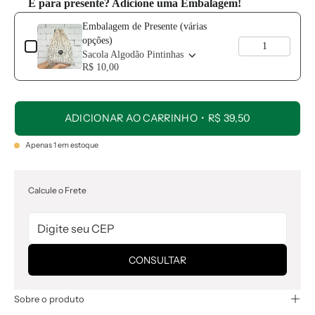
É para presente? Adicione uma Embalagem!
Use the Previous and Next buttons to navigate through product add-o
Embalagem de Presente (várias
opções)
Sacola Algodão Pintinhas
R$ 10,00
ADICIONAR AO CARRINHO
R$ 39,50
Apenas
1
em estoque
Calcule o Frete
CONSULTAR
Sobre o produto