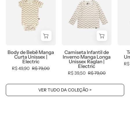
Bebê
de
Manga
Inverno
Curta
Manga
Unissex
Longa
|
Unissex
Electric
Raglan
-
|
Body de Bebê Manga
Camiseta Infantil de
T
MiniMalista
Electric
Curta Unissex |
Inverno Manga Longa
Un
Baby
Electric
Unissex Raglan |
R$
Electric
-
R$ 49,90
R$ 79,00
R$ 39,50
R$ 79,00
0.4,
Ano
Novo,
VER TUDO DA COLEÇÃO >
b2b,
Baby,
black-
friday,
com-