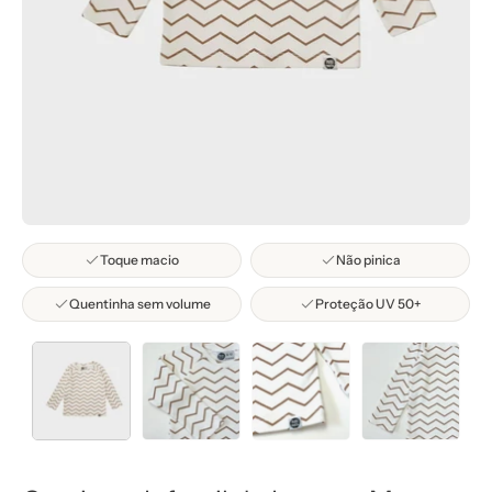
Toque macio
Não pinica
Quentinha sem volume
Proteção UV 50+