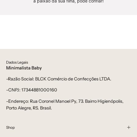
curto,
longa,
a paixão da sua filha, pode confiar!
Xmas
Xmas
-
-
bebê-
bebê-
minimalista-
minimalista-
estiloso
estiloso
Dados Legais
Minimalista Baby
-Razão Social: BLCK Comércio de Confecções LTDA.
-CNPJ: 17344881000160
-Endereço: Rua Coronel Manoel Py, 73. Bairro Higienópolis,
Porto Alegre, RS. Brasil.
Shop