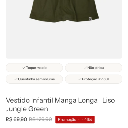
Toque macio
Não pinica
Quentinha sem volume
Proteção UV 50+
Vestido Infantil Manga Longa | Liso
Jungle Green
R$ 69,90
R$ 129,90
Promoção
•
-
46%