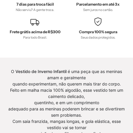
Baby
Baby
7 dias para troca fácil
Parcelamento em até 3x
-
-
Não serviu? A gente troca.
Sem juros no cartão.
0.2,
0.3,
b2b,
b2b,
Baby,
Baby,
Frete grátis acima de R$300
Compra 100% segura
black-
black-
Para todo Brasil.
Seus dados protegidos.
friday,
friday,
Christmas,
Christmas,
com-
com-
desconto-
desconto-
O
Vestido de Inverno Infantil
é uma peça que as meninas
mm10,
mm10,
amam e geralmente
Meia
Frio,
quando experimentam, não querem mais tirar do corpo.
Estação,
Menino,
Feito em malha macia 100% algodão, esse vestido tem um
Menino,
Natal,
caimento delicado,
quentinho, e em um comprimento
Natal,
tab-
adequado para as meninas poderem brincar e se divertirem
tab-
tam-
sem problemas.
tam-
body-
Com saia franzida, mangas longas, e gola elástica, esse
body-
manga-
vestido vai se tornar