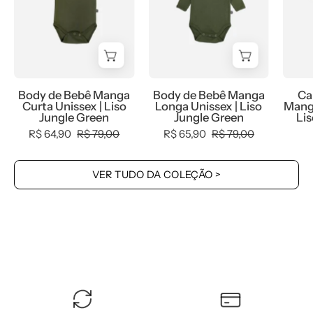
Body
Body
Body de Bebê Manga
Body de Bebê Manga
Ca
de
de
Curta Unissex | Liso
Longa Unissex | Liso
Manga
Jungle Green
Jungle Green
Lis
Bebê
Bebê
R$ 64,90
R$ 79,00
R$ 65,90
R$ 79,00
Manga
Manga
Curta
Longa
Unissex
Unissex
VER TUDO DA COLEÇÃO >
MiniMalista
MiniMalista
|
|
Liso
Liso
Jungle
Jungle
Green
Green
-
-
MiniMalista
MiniMalista