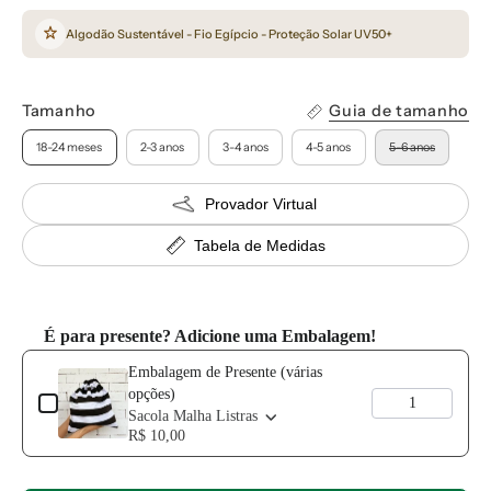
Algodão Sustentável - Fio Egípcio - Proteção Solar UV50+
Tamanho
Guia de tamanho
18-24 meses
2-3 anos
3-4 anos
4-5 anos
5-6 anos
Provador Virtual
Tabela de Medidas
É para presente? Adicione uma Embalagem!
Use the Previous and Next buttons to navigate through product add-o
Embalagem de Presente (várias
opções)
Sacola Malha Listras
R$ 10,00