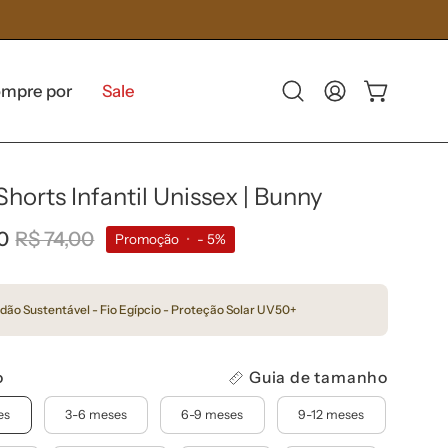
mpre por
Sale
Abra
Minha
Carrinho aber
a
Conta
barra
de
Shorts Infantil Unissex | Bunny
pesquisa
0
R$ 74,00
Promoção
•
-
5%
dão Sustentável - Fio Egípcio - Proteção Solar UV50+
o
Guia de tamanho
es
3-6 meses
6-9 meses
9-12 meses