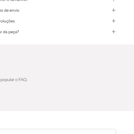
zo de envio
voluções
r da peça?
 popular o FAQ.