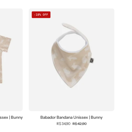
-18% OFF
a
Babador
ssex | Bunny
Babador Bandana Unissex | Bunny
Bandana
R$ 34,90
R$ 42,90
Unissex