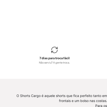
Raglan
Botões
Unissex
|
Bunny
-
MiniMalista
Baby
-
0.35,
7 dias para troca fácil
Não serviu? A gente troca.
2macacoespor199,
b2b,
Baby,
black-
friday,
com-
O Shorts Cargo é aquele shorts que fica perfeito tanto e
desconto-
frontais e um bolso nas costa
mm10,
Para os