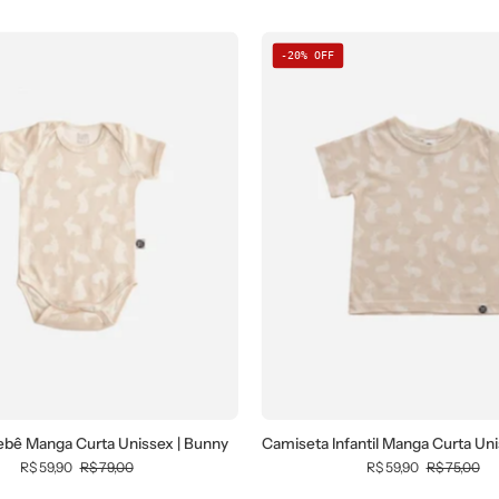
-20% OFF
Body
Camiset
ebê Manga Curta Unissex | Bunny
Camiseta Infantil Manga Curta Uni
de
Infantil
R$ 59,90
R$ 79,00
R$ 59,90
R$ 75,00
Bebê
Manga