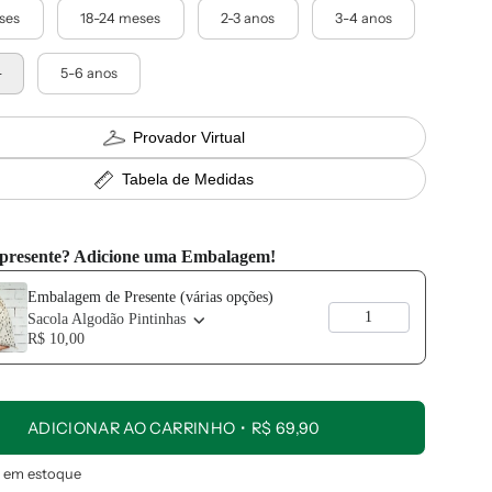
eses
18-24 meses
2-3 anos
3-4 anos
s
5-6 anos
Provador Virtual
Tabela de Medidas
 presente? Adicione uma Embalagem!
vious and Next buttons to navigate through product add-ons, or scroll 
Embalagem de Presente (várias opções)
Sacola Algodão Pintinhas
R$ 10,00
ADICIONAR AO CARRINHO
R$ 69,90
4
em estoque