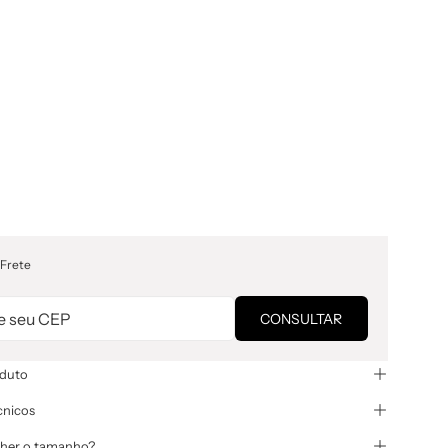
 Frete
CONSULTAR
oduto
cnicos
her o tamanho?