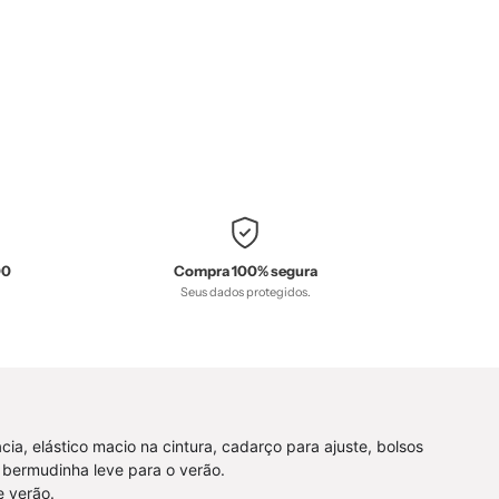
|
Bunny
-
MiniMalista
Baby
sta
-
0.3,
b2b,
Baby,
black-
00
Compra 100% segura
Seus dados protegidos.
friday,
com-
desconto-
-
mm10,
Meia
Estação,
a, elástico macio na cintura, cadarço para ajuste, bolsos
Menina
 bermudinha leve para o verão.
-
e verão.