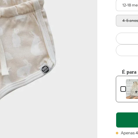
12-18 m
4-5 ano
É para
Use the Pre
Apenas