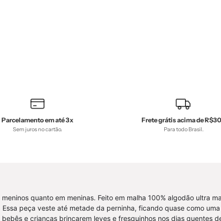
Manga
Curta
Curta
Unissex
Unissex
|
|
Bunny
Bunny
-
-
MiniMali
MiniMalista
Baby
Baby
-
-
0.2,
0.25,
b2b,
Parcelamento em até 3x
Frete grátis acima de R$3
Sem juros no cartão.
b2b,
Para todo Brasil.
black-
Baby,
friday,
black-
com-
friday,
desconto
com-
mm10,
desconto-
Kids,
m meninos quanto em meninas. Feito em malha 100% algodão ultra maci
mm10,
Meia
s. Essa peça veste até metade da perninha, ficando quase como uma
Meia
Estação,
 bebês e crianças brincarem leves e fresquinhos nos dias quentes d