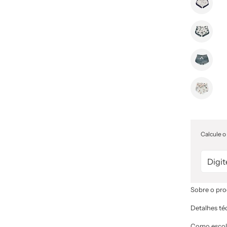
Calcule o
Sobre o pr
Detalhes té
Como escol