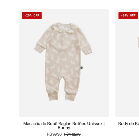
-29% OFF
-24% OFF
Macacão
Macacão de Bebê Raglan Botões Unissex |
Body de B
Bunny
de
R$ 99,90
R$ 142,00
Bebê