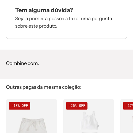
Tem alguma dúvida?
Seja a primeira pessoa a fazer uma pergunta
sobre este produto.
Combine com:
Outras peças da mesma coleção:
Bermuda
Biquini
-18% OFF
-26% OFF
-17
Cargo
Dupla
Infantil
Face
Unissex
Infantil
MiniMalista
UV50+