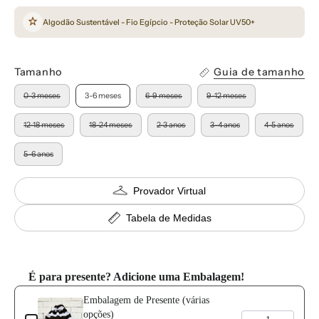
Algodão Sustentável - Fio Egípcio - Proteção Solar UV50+
Tamanho
Guia de tamanho
0-3 meses
3-6 meses
6-9 meses
9-12 meses
12-18 meses
18-24 meses
2-3 anos
3-4 anos
4-5 anos
5-6 anos
Provador Virtual
Tabela de Medidas
É para presente? Adicione uma Embalagem!
Use the Previous and Next buttons to navigate through product add-o
Embalagem de Presente (várias
opções)