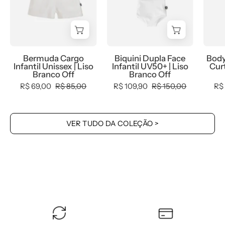
|
MiniMalista
Liso
|
Branco
Liso
Off
Branco
Bermuda Cargo
Biquini Dupla Face
Body
-
Off
Infantil Unissex | Liso
Infantil UV50+ | Liso
Curt
MiniMalista
-
Branco Off
Branco Off
Baby
MiniMalista
R$ 69,00
R$ 85,00
R$ 109,90
R$ 150,00
R$
-
Baby
0,
-
Ano
0,
VER TUDO DA COLEÇÃO >
Novo,
b2b,
anonovo,
Calor,
b2b,
com-
Calor,
desconto-
com-
mm10,
desconto-
Menina,
mm10,
tab-
Kids,
tam-