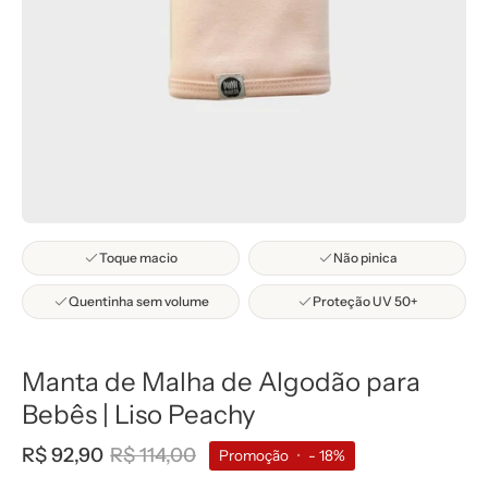
Toque macio
Não pinica
Quentinha sem volume
Proteção UV 50+
Manta de Malha de Algodão para
Bebês | Liso Peachy
R$ 92,90
R$ 114,00
Promoção
•
-
18%