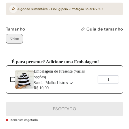
Algodão Sustentável - Fio Egípcio - Proteção Solar UV50+
Tamanho
Guia de tamanho
Único
É para presente? Adicione uma Embalagem!
Use the Previous and Next buttons to navigate through product add-o
Embalagem de Presente (várias
opções)
Sacola Malha Listras
R$ 10,00
ESGOTADO
Item está esgotado