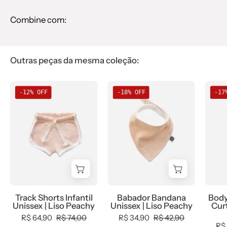
Combine com:
Outras peças da mesma coleção:
Track
Babador
-12% OFF
-18% OFF
-17
Shorts
Bandana
Infantil
Unissex
Unissex
MiniMalista
MiniMalista
Liso
|
Peachy
Liso
-
Peachy
MiniMalista
-
Baby
Track Shorts Infantil
Babador Bandana
Body
MiniMalista
-
Unissex | Liso Peachy
Unissex | Liso Peachy
Curt
Baby
b2b,
R$ 64,90
R$ 74,00
R$ 34,90
R$ 42,90
-
Baby,
R$