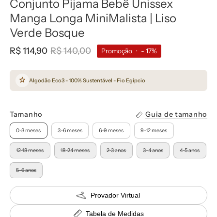
Conjunto Pijama Bebê Unissex
Manga Longa MiniMalista | Liso
Verde Bosque
R$ 114,90
R$ 140,00
Promoção
•
-
17%
Algodão Eco3 - 100% Sustentável - Fio Egípcio
Tamanho
Guia de tamanho
0-3 meses
3-6 meses
6-9 meses
9-12 meses
12-18 meses
18-24 meses
2-3 anos
3-4 anos
4-5 anos
5-6 anos
Provador Virtual
Tabela de Medidas