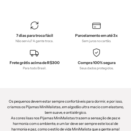
7 dias para troca fácil
Parcelamento em até 3x
Não serviu? A gente troca.
Sem juros no cartão.
Frete grátis acima de R$300
Compra 100% segura
Para todo Brasil.
Seus dados protegidos.
Os pequenos devem estar sempre confortáveis para dormir, e por isso,
criamos os Pijamas MiniMalistas, em algodão ultra macio com elastano,
bem suave, e antialérgico.
As cores lisas nos Pijamas MiniMalistas trazem a sensação de paz e
harmonia com o ambiente, e um lar deve ser sempre este local de
harmonia e paz, como o estilo de vida MiniMalista que a gente ama!