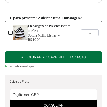
É para presente? Adicione uma Embalagem!
Use the Previous and Next buttons to navigate through product add-o
Embalagem de Presente (várias
opções)
Sacola Malha Listras
R$ 10,00
ADICIONAR AO CARRINHO
R$ 114,90
Item está em estoque
Calcule o Frete
CONSULTAR