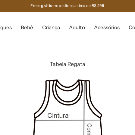
Frete grátis
em pedidos acima de
R$ 299
aques
Bebê
Criança
Adulto
Acessórios
Co
Tabela Regata