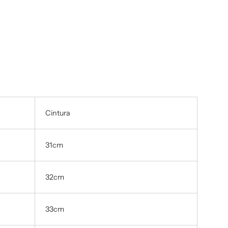
Cintura
31cm
32cm
33cm