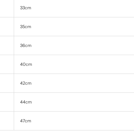
33cm
35cm
36cm
40cm
42cm
44cm
47cm