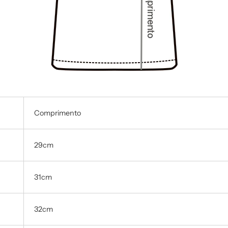
Comprimento
29cm
31cm
32cm