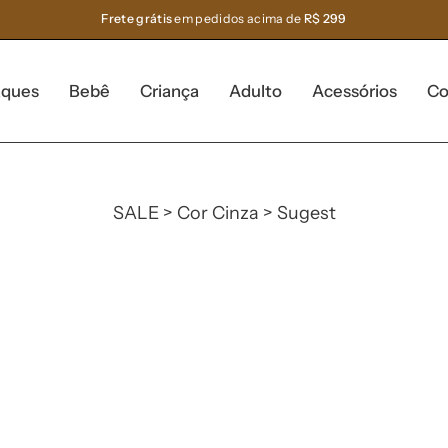
Frete grátis
em pedidos acima de
R$ 299
aques
Bebê
Criança
Adulto
Acessórios
Co
SALE > Cor Cinza > Sugest