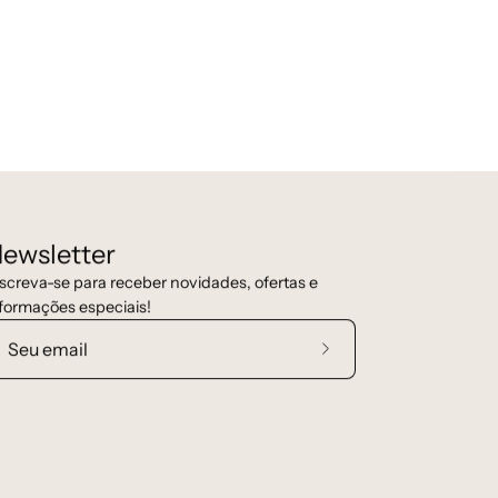
ewsletter
screva-se para receber novidades, ofertas e
formações especiais!
Assine
a
nossa
newsletter