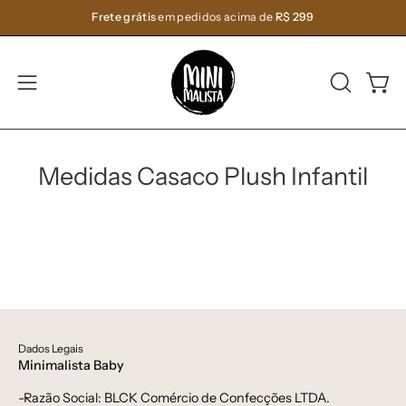
Pular
Frete grátis
em pedidos acima de
R$ 299
para
o
conteúdo
ABRA
Carri
Abra
A
o
BARRA
menu
DE
de
Medidas Casaco Plush Infantil
PESQUIS
navegação
Dados Legais
Minimalista Baby
-Razão Social: BLCK Comércio de Confecções LTDA.