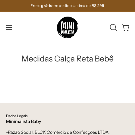
Pular
Frete grátis
em pedidos acima de
R$ 299
para
o
conteúdo
ABRA
Carri
Abra
A
o
BARRA
menu
DE
de
Medidas Calça Reta Bebê
PESQUIS
navegação
Dados Legais
Minimalista Baby
-Razão Social: BLCK Comércio de Confecções LTDA.