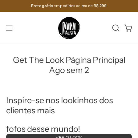
Pular
Frete grátis
em pedidos acima de
R$ 299
para
o
conteúdo
ABRA
Carri
Abra
A
o
BARRA
menu
DE
de
Get The Look Página Principal
PESQUIS
navegação
Ago sem 2
Inspire-se nos lookinhos dos
clientes mais
fofos desse mundo!
VER O LOOK