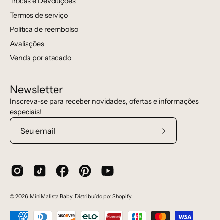
Trocas e Devoluções
Termos de serviço
Política de reembolso
Avaliações
Venda por atacado
Newsletter
Inscreva-se para receber novidades, ofertas e informações
especiais!
Assine
a
nossa
newsletter
© 2026,
MiniMalista Baby
.
Distribuído por
Shopify
.