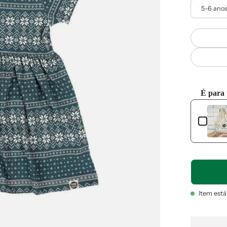
5-6 ano
É para
Use the Pre
Item est