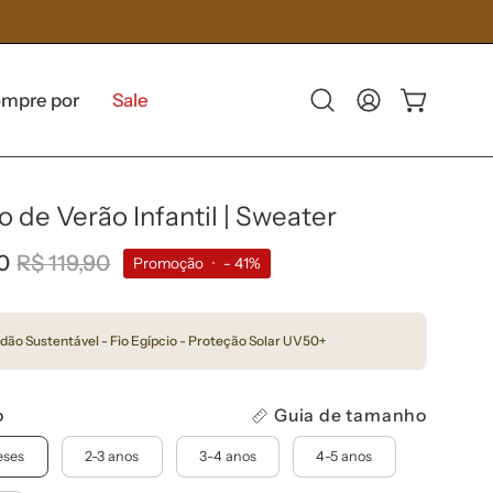
mpre por
Sale
Abra
Minha
Carrinho aber
a
Conta
barra
de
o de Verão Infantil | Sweater
pesquisa
0
R$ 119,90
Promoção
•
-
41%
dão Sustentável - Fio Egípcio - Proteção Solar UV50+
o
Guia de tamanho
eses
2-3 anos
3-4 anos
4-5 anos