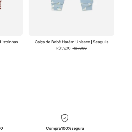
Listrinhas
Calça de Bebê Harém Unissex | Seagulls
R$ 59,00
R$ 79,00
00
Compra 100% segura