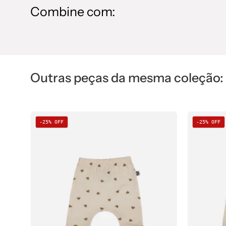
Combine com:
Outras peças da mesma coleção:
Calça
-25% OFF
-25% OFF
de
Bebê
Harém
Unissex
|
Love
In
Brown