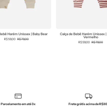
(ursinhos
fofos
sobre
cinnamon)
—
Coleção
Bebê Harém Unissex | Baby Bear
Calça de Bebê Harém Unissex | 
Vermelho
Wild
R$ 59,00
R$ 79,00
R$ 59,00
R$ 79,00
—
100%
algodão
fio
egípcio
—
MiniMalista
Baby
Parcelamento em até 3x
Frete grátis acima de R$3