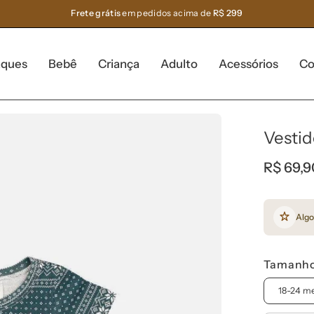
Frete grátis
em pedidos acima de
R$ 299
aques
Bebê
Criança
Adulto
Acessórios
Co
Vestid
R$ 69,9
Algo
Tamanh
18-24 m