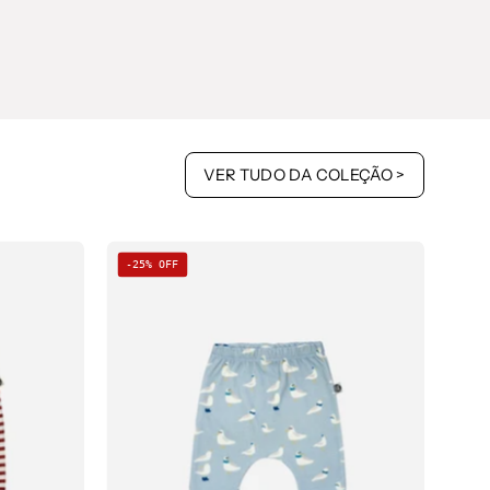
VER TUDO DA COLEÇÃO >
Calça
-25% OFF
de
Bebê
Harém
Unissex
|
s
Seagulls
o