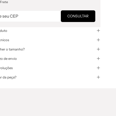
 Frete
CONSULTAR
oduto
cnicos
her o tamanho?
zo de envio
voluções
r da peça?