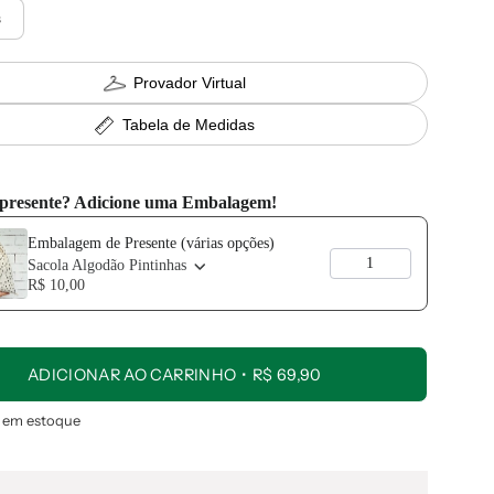
s
Provador Virtual
Tabela de Medidas
 presente? Adicione uma Embalagem!
vious and Next buttons to navigate through product add-ons, or scroll 
Embalagem de Presente (várias opções)
Sacola Algodão Pintinhas
R$ 10,00
ADICIONAR AO CARRINHO
R$ 69,90
á em estoque