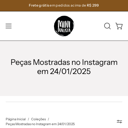
Pular
Frete grátis
em pedidos acima de
R$ 299
para
o
conteúdo
ABRA
Carri
Abra
A
o
BARRA
menu
DE
de
PESQUIS
navegação
Peças Mostradas no Instagram
em 24/01/2025
Página Inicial
/
Coleções
/
Peças Mostradas no Instagram em 24/01/2025