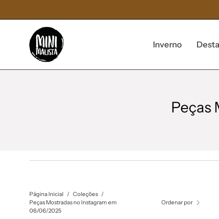
Pular
para
o
conteúdo
Inverno
Dest
Peças 
Página Inicial
/
Coleções
/
Peças Mostradas no Instagram em
Ordenar por
06/06/2025