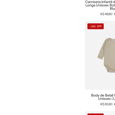
Camiseta Infantil
Longa Unissex Bot
Bl
R$ 49,90
-16% OFF
0
f
|
F
Body de Bebê
Unissex | 
R$ 65,90
0