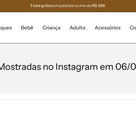
Frete grátis
em pedidos acima de
R$ 299
aques
Bebê
Criança
Adulto
Acessórios
Co
Mostradas no Instagram em 06/