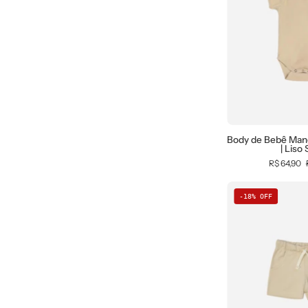
|
Body de Bebê Man
| Liso
R$ 64,90
e
0
-18% OFF
I
f
|