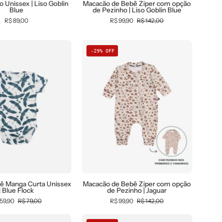
-
body-
-
Blue
o Unissex | Liso Goblin
Macacão de Bebê Ziper com opção
Blue
de Pezinho | Liso Goblin Blue
bebê-
curto
0.25,
R$ 89,00
R$ 99,90
R$ 142,00
minimalista-
-
b2b,
estiloso
bebê-
Baby,
Body
Macacão
minimalista-
black-
-29% OFF
de
de
estiloso
friday,
Bebê
Bebê
com-
Manga
Ziper
desconto-
Curta
com
mm10,
Unissex
opção
Kids,
|
de
Meia
Blue
Pezinho
Estação,
Flock
|
Menino,
-
Jaguar
new,
MiniMalista
tab-
Baby
ê Manga Curta Unissex
Macacão de Bebê Ziper com opção
tam-
| Blue Flock
de Pezinho | Jaguar
-
calça-
59,90
R$ 79,00
R$ 99,90
R$ 142,00
0.35,
bolsão-
b2b,
Bomber
Body