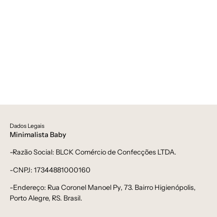
soft-
tam-
e-
calça-
plush,
soft-
tam-
e-
tam-
plush,
calça-
tam-
bolsao-
tam-
bebe,
calça-
Unissex
bolsao-
-
bebe,
Dados Legais
bebê-
Unissex
Minimalista Baby
minimalista-
-
-Razão Social: BLCK Comércio de Confecções LTDA.
estiloso
bebê-
minimalista-
-CNPJ: 17344881000160
estiloso
-Endereço: Rua Coronel Manoel Py, 73. Bairro Higienópolis,
Porto Alegre, RS. Brasil.