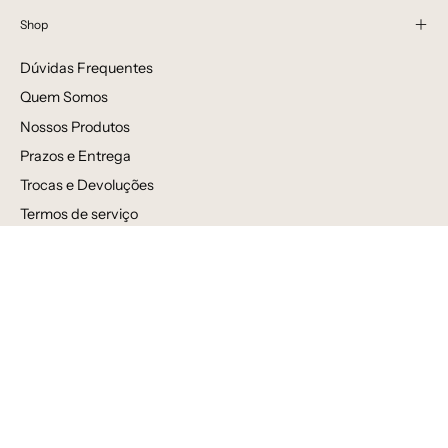
Shop
Dúvidas Frequentes
Quem Somos
Nossos Produtos
Prazos e Entrega
Trocas e Devoluções
Termos de serviço
Política de reembolso
Avaliações
Venda por atacado
Newsletter
Inscreva-se para receber novidades, ofertas e informações
especiais!