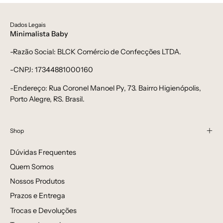
-
bebê-
Dados Legais
minimalista-
Minimalista Baby
estiloso
-Razão Social: BLCK Comércio de Confecções LTDA.
-CNPJ: 17344881000160
-Endereço: Rua Coronel Manoel Py, 73. Bairro Higienópolis,
Porto Alegre, RS. Brasil.
Shop
Dúvidas Frequentes
Quem Somos
Nossos Produtos
Prazos e Entrega
Trocas e Devoluções