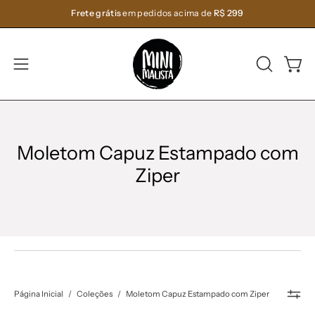
Pular
Frete grátis
em pedidos acima de
R$ 299
para
o
conteúdo
ABRA
Carri
Abra
A
o
BARRA
menu
DE
de
PESQUIS
navegação
Moletom Capuz Estampado com
Ziper
Página Inicial
/
Coleções
/
Moletom Capuz Estampado com Ziper