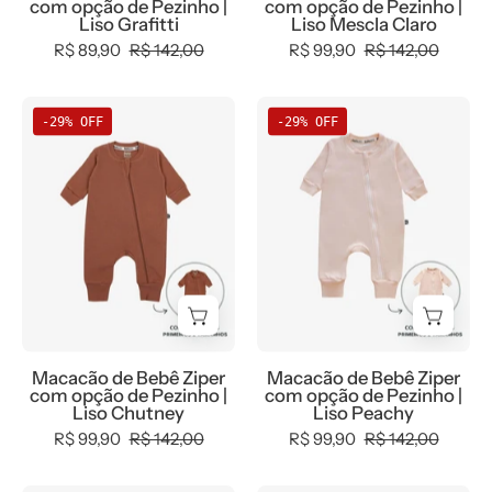
com opção de Pezinho |
com opção de Pezinho |
Claro
Liso Grafitti
Liso Mescla Claro
R$ 89,90
R$ 142,00
R$ 99,90
R$ 142,00
Macacão
Macacão
-29% OFF
-29% OFF
de
de
Bebê
Bebê
Ziper
Ziper
com
com
opção
opção
de
de
Pezinho
Pezinho
|
|
Liso
Liso
Macacão de Bebê Ziper
Macacão de Bebê Ziper
Chutney
Peachy
com opção de Pezinho |
com opção de Pezinho |
Liso Chutney
Liso Peachy
R$ 99,90
R$ 142,00
R$ 99,90
R$ 142,00