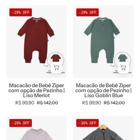
Macacão
Macacão
-29% OFF
-29% OFF
de
de
Bebê
Bebê
Ziper
Ziper
com
com
opção
opção
de
de
Pezinho
Pezinho
|
|
Liso
Liso
Macacão de Bebê Ziper
Macacão de Bebê Ziper
Merlot
Goblin
com opção de Pezinho |
com opção de Pezinho |
Blue
Liso Merlot
Liso Goblin Blue
R$ 99,90
R$ 142,00
R$ 99,90
R$ 142,00
Macacão
Macacão
-29% OFF
-36% OFF
de
de
Bebê
Bebê