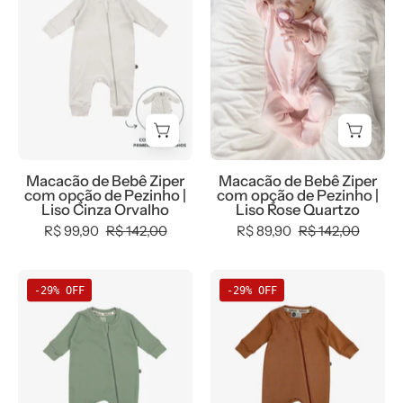
Bebê
Bebê
Ziper
Ziper
com
com
opção
opção
de
de
Pezinho
Pezinho
|
|
Liso
Liso
Macacão de Bebê Ziper
Macacão de Bebê Ziper
Cinza
Rose
com opção de Pezinho |
com opção de Pezinho |
Orvalho
Quartzo
Liso Cinza Orvalho
Liso Rose Quartzo
R$ 99,90
R$ 142,00
R$ 89,90
R$ 142,00
Macacão
Macacão
-29% OFF
-29% OFF
de
de
Bebê
Bebê
Ziper
Ziper
com
com
opção
opção