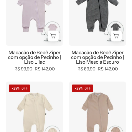
Ziper
Ziper
com
com
opção
opção
de
de
Pezinho
Pezinho
|
|
Liso
Liso
Macacão de Bebê Ziper
Macacão de Bebê Ziper
Lilac
Mescla
com opção de Pezinho |
com opção de Pezinho |
Escuro
Liso Lilac
Liso Mescla Escuro
R$ 99,90
R$ 142,00
R$ 89,90
R$ 142,00
Macacão
Macacão
-29% OFF
-29% OFF
de
de
Bebê
Bebê
Ziper
Ziper
com
com
opção
opção
de
de