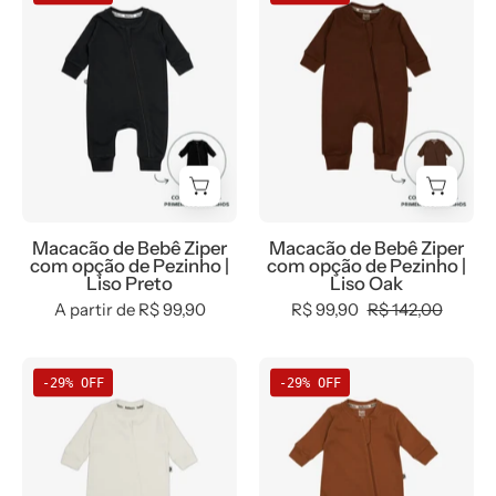
de
de
Bebê
Bebê
Ziper
Ziper
com
com
opção
opção
de
de
Pezinho
Pezinho
|
|
Liso
Liso
Macacão de Bebê Ziper
Macacão de Bebê Ziper
Preto
Oak
com opção de Pezinho |
com opção de Pezinho |
Liso Preto
Liso Oak
A partir de R$ 99,90
R$ 99,90
R$ 142,00
Macacão
Macacão
-29% OFF
-29% OFF
de
de
Bebê
Bebê
Ziper
Ziper
com
com