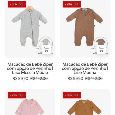
Macacão
Macacão
-36% OFF
-29% OFF
de
de
Bebê
Bebê
Ziper
Ziper
com
com
opção
opção
de
de
Pezinho
Pezinho
|
|
Liso
Liso
Macacão de Bebê Ziper
Macacão de Bebê Ziper
Mescla
Mocha
com opção de Pezinho |
com opção de Pezinho |
Médio
Liso Mescla Médio
Liso Mocha
R$ 89,90
R$ 142,00
R$ 99,90
R$ 142,00
Macacão
Macacão
-29% OFF
-36% OFF
de
de
Bebê
Bebê
Ziper
Ziper