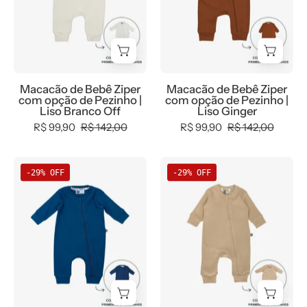
opção
opção
de
de
Pezinho
Pezinho
|
|
Liso
Liso
Macacão de Bebê Ziper
Macacão de Bebê Ziper
Branco
Ginger
com opção de Pezinho |
com opção de Pezinho |
Off
Liso Branco Off
Liso Ginger
R$ 99,90
R$ 142,00
R$ 99,90
R$ 142,00
Macacão
Macacão
-29% OFF
-29% OFF
de
de
Bebê
Bebê
Ziper
Ziper
com
com
opção
opção
de
de
Pezinho
Pezinho
|
|