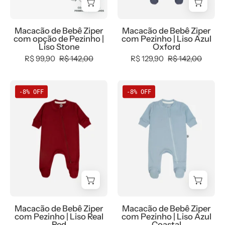
|
Liso
Liso
Azul
Macacão de Bebê Ziper
Macacão de Bebê Ziper
Stone
Oxford
com opção de Pezinho |
com Pezinho | Liso Azul
—
Liso Stone
Oxford
MiniMalista
R$ 99,90
R$ 142,00
R$ 129,90
R$ 142,00
Baby,
Algodão
Macacão
Macacão
-8% OFF
-8% OFF
Egípcio
de
de
Safra
Bebê
Bebê
Premium
Ziper
Ziper
com
com
com
UV50+,
Pezinho
Pezinho
azul
|
|
acinzentado
Liso
Liso
atemporal
Real
Azul
moda
Red
Coastal
Macacão de Bebê Ziper
Macacão de Bebê Ziper
bebê
com Pezinho | Liso Real
com Pezinho | Liso Azul
Red
Coastal