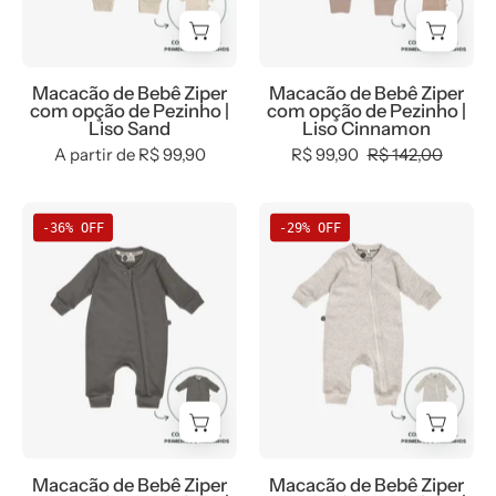
Pezinho
Pezinho
|
|
Liso
Liso
Macacão de Bebê Ziper
Macacão de Bebê Ziper
Sand
Cinnamon
com opção de Pezinho |
com opção de Pezinho |
Liso Sand
Liso Cinnamon
A partir de R$ 99,90
R$ 99,90
R$ 142,00
Macacão
Macacão
-36% OFF
-29% OFF
de
de
Bebê
Bebê
Ziper
Ziper
com
com
opção
opção
de
de
Pezinho
Pezinho
|
|
Liso
Liso
Macacão de Bebê Ziper
Macacão de Bebê Ziper
Grafitti
Mescla