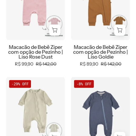
com
com
opção
opção
de
de
Pezinho
Pezinho
|
|
Liso
Liso
Macacão de Bebê Ziper
Macacão de Bebê Ziper
Rose
Goldie
com opção de Pezinho |
com opção de Pezinho |
Dust
Liso Rose Dust
Liso Goldie
R$ 99,90
R$ 142,00
R$ 89,90
R$ 142,00
Macacão
Macacão
-29% OFF
-8% OFF
de
de
Bebê
Bebê
Ziper
Zíper
com
Duplo
opção
com
de
Pezinho
Pezinho
cor