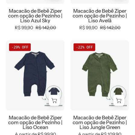
Liso
Liso
Macacão de Bebê Ziper
Macacão de Bebê Ziper
Azul
Avelã
com opção de Pezinho |
com opção de Pezinho |
Sky
Liso Azul Sky
Liso Avelã
R$ 99,90
R$ 142,00
R$ 99,90
R$ 142,00
Macacão
Macacão
-29% OFF
-22% OFF
de
de
Bebê
Bebê
Ziper
Ziper
com
com
opção
opção
de
de
Pezinho
Pezinho
|
|
Liso
Liso
Macacão de Bebê Ziper
Macacão de Bebê Ziper
Ocean
Jungle
com opção de Pezinho |
com opção de Pezinho |
Green
Liso Ocean
Liso Jungle Green
A partir de R$ 99,90
A partir de R$ 109,90