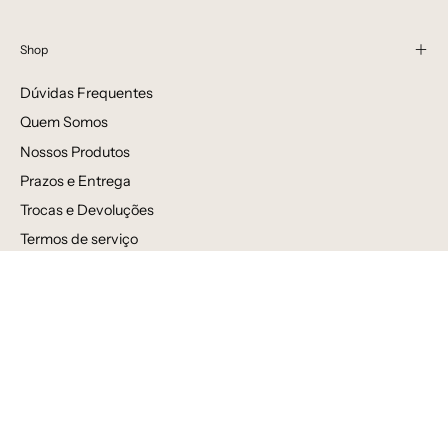
Shop
Dúvidas Frequentes
Quem Somos
Nossos Produtos
Prazos e Entrega
Trocas e Devoluções
Termos de serviço
Política de reembolso
Avaliações
Venda por atacado
Newsletter
Inscreva-se para receber novidades, ofertas e informações
especiais!