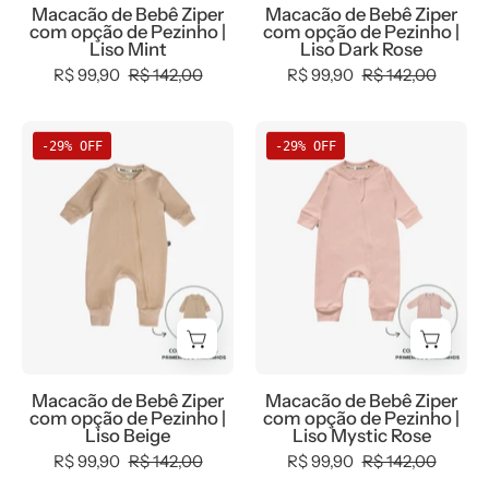
Macacão de Bebê Ziper
Macacão de Bebê Ziper
Mint
Dark
com opção de Pezinho |
com opção de Pezinho |
Rose
Liso Mint
Liso Dark Rose
R$ 99,90
R$ 142,00
R$ 99,90
R$ 142,00
Macacão
Macacão
-29% OFF
-29% OFF
de
de
Bebê
Bebê
Ziper
Ziper
com
com
opção
opção
de
de
Pezinho
Pezinho
|
|
Liso
Liso
Macacão de Bebê Ziper
Macacão de Bebê Ziper
Beige
Mystic
com opção de Pezinho |
com opção de Pezinho |
Rose
Liso Beige
Liso Mystic Rose
R$ 99,90
R$ 142,00
R$ 99,90
R$ 142,00