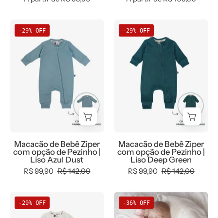
Macacão
Macacão
-29% OFF
-29% OFF
de
de
Bebê
Bebê
Ziper
Ziper
com
com
opção
opção
de
de
Pezinho
Pezinho
|
|
Liso
Liso
Macacão de Bebê Ziper
Macacão de Bebê Ziper
Azul
Deep
com opção de Pezinho |
com opção de Pezinho |
Dust
Green
Liso Azul Dust
Liso Deep Green
R$ 99,90
R$ 142,00
R$ 99,90
R$ 142,00
Macacão
Macacão
-29% OFF
-36% OFF
de
de