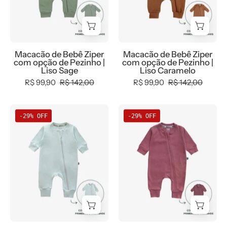
de
de
Pezinho
Pezinho
|
|
Liso
Liso
Macacão de Bebê Ziper
Macacão de Bebê Ziper
Sage
Caramelo
com opção de Pezinho |
com opção de Pezinho |
Liso Sage
Liso Caramelo
R$ 99,90
R$ 142,00
R$ 99,90
R$ 142,00
Macacão
Macacão
-29% OFF
-29% OFF
de
de
Bebê
Bebê
Ziper
Ziper
com
com
opção
opção
de
de
Pezinho
Pezinho
|
|
Liso
Liso