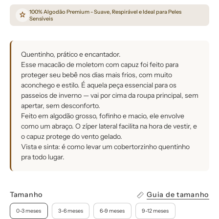
100% Algodão Premium - Suave, Respirável e Ideal para Peles
Sensíveis
Quentinho, prático e encantador.
Esse macacão de moletom com capuz foi feito para
proteger seu bebê nos dias mais frios, com muito
aconchego e estilo. É aquela peça essencial para os
passeios de inverno — vai por cima da roupa principal, sem
apertar, sem desconforto.
Feito em algodão grosso, fofinho e macio, ele envolve
como um abraço. O zíper lateral facilita na hora de vestir, e
o capuz protege do vento gelado.
Vista e sinta: é como levar um cobertorzinho quentinho
pra todo lugar.
Tamanho
Guia de tamanho
0-3 meses
3-6 meses
6-9 meses
9-12 meses