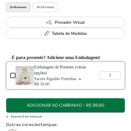
12-18 meses
18-24 meses
Provador Virtual
Tabela de Medidas
É para presente? Adicione uma Embalagem!
Use the Previous and Next buttons to navigate through product add-o
Embalagem de Presente (várias
opções)
Sacola Algodão Pintinhas
R$ 10,00
ADICIONAR AO CARRINHO
R$ 99,90
Apenas
9
em estoque
Outras cores/estampas: