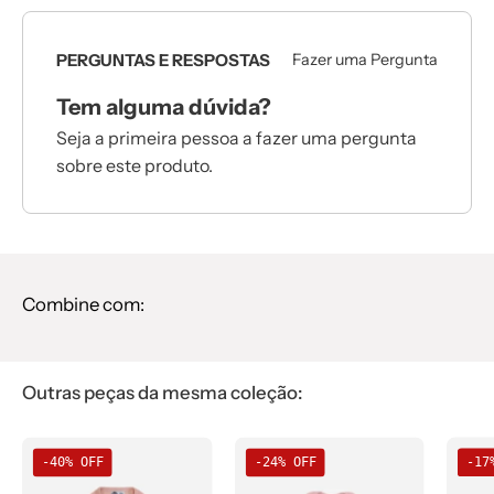
PERGUNTAS E RESPOSTAS
Fazer uma Pergunta
Tem alguma dúvida?
Seja a primeira pessoa a fazer uma pergunta
sobre este produto.
Combine com:
Outras peças da mesma coleção:
Body
Body
-40% OFF
-24% OFF
-17
de
de