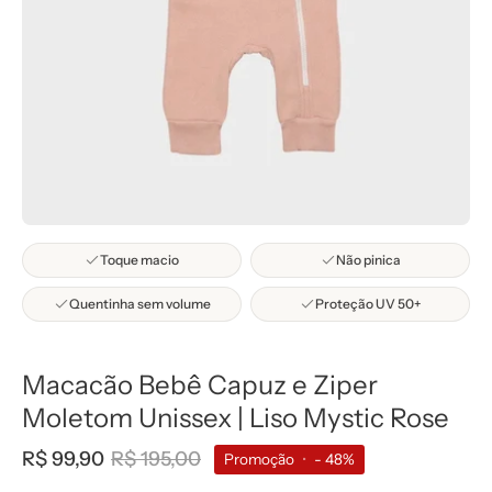
Toque macio
Não pinica
Quentinha sem volume
Proteção UV 50+
Macacão Bebê Capuz e Ziper
Moletom Unissex | Liso Mystic Rose
R$ 99,90
R$ 195,00
Promoção
•
-
48%