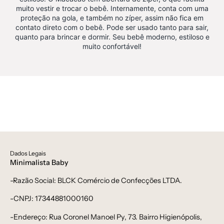
30%,
muito vestir e trocar o bebê. Internamente, conta com uma
proteção na gola, e também no zíper, assim não fica em
Winter
contato direto com o bebê. Pode ser usado tanto para sair,
Sale
quanto para brincar e dormir. Seu bebê moderno, estiloso e
40%
muito confortável!
-
bebê-
minimalista-
estiloso
Dados Legais
Minimalista Baby
-Razão Social: BLCK Comércio de Confecções LTDA.
-CNPJ: 17344881000160
-Endereço: Rua Coronel Manoel Py, 73. Bairro Higienópolis,