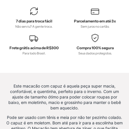
black-
friday,
com-
7 dias para troca fácil
Parcelamento em até 3x
desconto-
Não serviu? A gente troca.
Sem juros no cartão.
mm10,
Frio,
Menina,
Frete grátis acima de R$300
Compra 100% segura
tab-
Para todo Brasil.
Seus dados protegidos.
tam-
body-
botão-
frontal,
Este macacão com capuz é aquela peça super macia,
tab-
confortável, e quentinha, perfeito para o inverno. Com um
tam-
ajuste de tamanho ótimo para poder colocar roupas por
baixo, em moletinho, macio e grossinho para manter o bebê
body-
bem aquecido.
canelado,
Pode ser usado com tênis e meia por não ter pezinho colado.
Winter
O capuz é em moletom. Bom até para ir para a escolinha bem
Sale
estiloso. O Macacão tem abertura de zíper, o que facilita