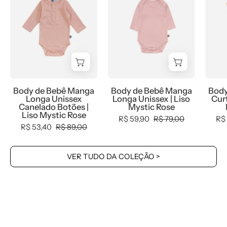
Bebê
Bebê
Manga
Manga
Longa
Longa
Unissex
Unissex
Canelado
|
Botões
Liso
Liso
Mystic
Body de Bebê Manga
Body de Bebê Manga
Body
MiniMalista
Rose
Longa Unissex
Longa Unissex | Liso
Curt
Mystic
Canelado Botões |
Mystic Rose
Liso Mystic Rose
Rose
R$ 59,90
R$ 79,00
R$
R$ 53,40
R$ 89,00
-
MiniMalista
Baby
VER TUDO DA COLEÇÃO >
-
0.3,
0.4,
b2b,
Baby,