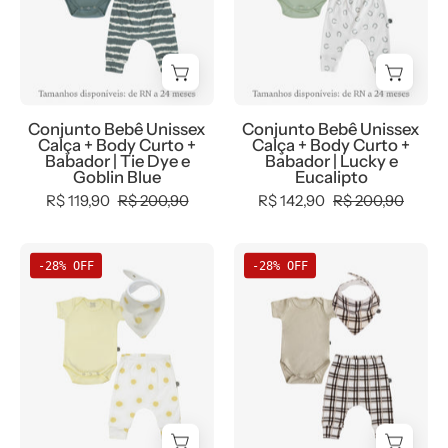
e
Eucalipto
ursinhos
Goblin
-
fofos)
Blue
Body
+
-
Curto
Babador
Body
(Eucalipto
Bandana
Conjunto Bebê Unissex
Conjunto Bebê Unissex
Curto
verde
Calça + Body Curto +
Calça + Body Curto +
—
(Goblin
eucalipto)
Babador | Tie Dye e
Babador | Lucky e
Coleção
Goblin Blue
Eucalipto
Blue
+
Wild
R$ 119,90
R$ 200,90
R$ 142,90
R$ 200,90
azul
Calça
—
goblin)
Harém
100%
Conjunto
Conjunto
+
(Lucky
-28% OFF
-28% OFF
algodão
Bebê
Bebê
Calça
trevos
fio
Unissex
Unissex
Harém
da
egípcio
Solar
Xadrez
(Tie
sorte)
—
e
Plaid
Dye
+
MiniMalista
Manteiga
e
artesanal)
Babador
Baby
-
Stone
+
Bandana
Body
-
Babador
-