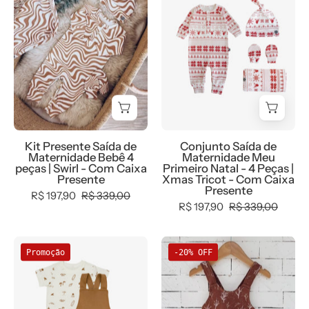
Saída
de
de
Maternidade
Maternidade
Meu
Bebê
Primeiro
4
Natal
peças
-
|
4
Swirl
Peças
Kit Presente Saída de
Conjunto Saída de
-
|
Maternidade Bebê 4
Maternidade Meu
Com
Xmas
peças | Swirl - Com Caixa
Primeiro Natal - 4 Peças |
Presente
Xmas Tricot - Com Caixa
Caixa
Tricot
Presente
R$ 197,90
R$ 339,00
Presente
-
R$ 197,90
R$ 339,00
Com
Caixa
Conjunto
Conjunto
Presente
Promoção
-20% OFF
Infantil
Bebê
Camiseta
Menina
+
Pinafore