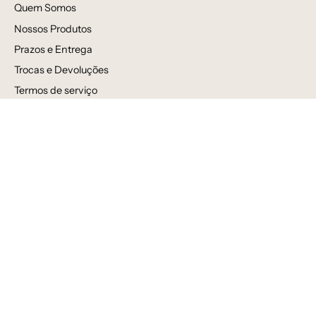
Quem Somos
Nossos Produtos
Prazos e Entrega
Trocas e Devoluções
Termos de serviço
Política de reembolso
Avaliações
Venda por atacado
Newsletter
Inscreva-se para receber novidades, ofertas e informações
especiais!
Assine
a
nossa