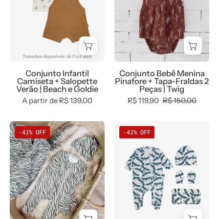
Salopette
+
Verão
Tapa-
|
Fraldas
Beach
2
e
Peças
Goldie
|
Conjunto Infantil
Conjunto Bebê Menina
Twig
Camiseta + Salopette
Pinafore + Tapa-Fraldas 2
Verão | Beach e Goldie
Peças | Twig
A partir de R$ 139,00
R$ 119,90
R$ 150,00
Kit
Kit
-41% OFF
-41% OFF
Presente
Presente
Saída
Saída
de
de
Maternidade
Maternidade
Bebê
Bebê
4
4
peças
peças