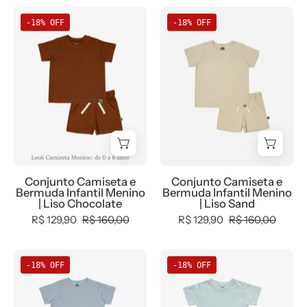
Cones
Conjunto
Conjunto
-18% OFF
-18% OFF
Camiseta
Camiseta
e
e
Bermuda
Bermuda
Infantil
Infantil
Menino
Menino
|
|
Liso
Liso
Chocolate
Sand
Conjunto Camiseta e
Conjunto Camiseta e
Bermuda Infantil Menino
Bermuda Infantil Menino
| Liso Chocolate
| Liso Sand
R$ 129,90
R$ 160,00
R$ 129,90
R$ 160,00
Conjunto
Conjunto
-18% OFF
-18% OFF
Camiseta
Camiseta
e
e