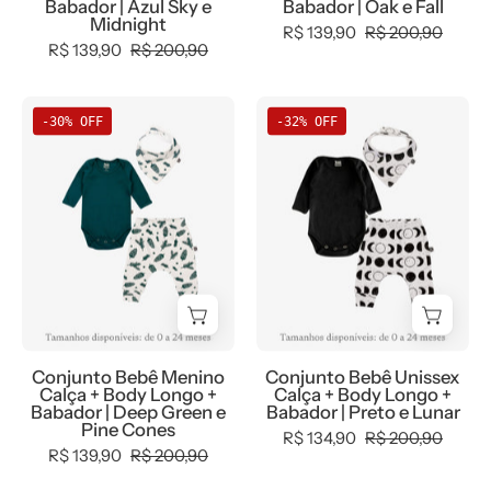
Sky
e
Babador | Azul Sky e
Babador | Oak e Fall
Midnight
e
Fall
R$ 139,90
R$ 200,90
R$ 139,90
R$ 200,90
Midnight
Conjunto
Conjunto
-30% OFF
-32% OFF
Bebê
Bebê
Menino
Unissex
Calça
Calça
+
+
Body
Body
Longo
Longo
+
+
Babador
Babador
|
|
Conjunto Bebê Menino
Conjunto Bebê Unissex
Deep
Preto
Calça + Body Longo +
Calça + Body Longo +
Green
e
Babador | Deep Green e
Babador | Preto e Lunar
Pine Cones
e
Lunar
R$ 134,90
R$ 200,90
R$ 139,90
R$ 200,90
Pine