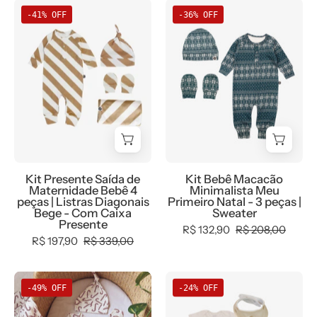
Kit
Kit
Harém
-41% OFF
-36% OFF
Presente
Bebê
(Listrinhas
Saída
Macacão
Navy)
de
Minimalista
+
Maternidade
Meu
Babador
Bebê
Primeiro
Bandana
4
Natal
-
peças
-
Coleção
|
3
Wild
Listras
peças
-
Kit Presente Saída de
Kit Bebê Macacão
Diagonais
|
100%
Maternidade Bebê 4
Minimalista Meu
Bege
Sweater
peças | Listras Diagonais
Primeiro Natal - 3 peças |
algodão
Bege - Com Caixa
Sweater
-
fio
Presente
R$ 132,90
R$ 208,00
Com
egípcio
R$ 197,90
R$ 339,00
Caixa
-
Presente
MiniMalista
Conjunto
Conjunto
-49% OFF
-24% OFF
Baby
Saída
Bebê
de
Unissex