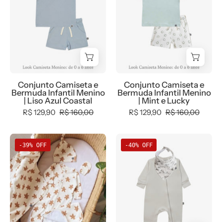
Bermuda
Bermuda
Infantil
Infantil
Menino
Menino
|
|
Liso
Mint
Azul
e
Coastal
Lucky
Conjunto Camiseta e
Conjunto Camiseta e
Bermuda Infantil Menino
Bermuda Infantil Menino
| Liso Azul Coastal
| Mint e Lucky
R$ 129,90
R$ 160,00
R$ 129,90
R$ 160,00
Conjunto
Conjunto
-39% OFF
-40% OFF
Saída
Bebê
de
Macacão
Maternidade
+
Meu
Babador
Primeiro
|
Natal
Orvalho