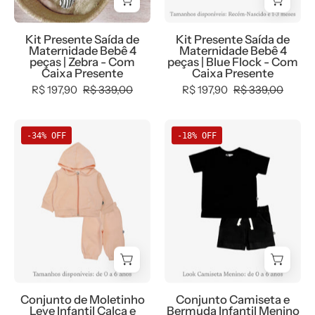
|
|
Zebra
Blue
Kit Presente Saída de
Kit Presente Saída de
-
Flock
Maternidade Bebê 4
Maternidade Bebê 4
Com
-
peças | Zebra - Com
peças | Blue Flock - Com
Caixa Presente
Caixa Presente
Caixa
Com
R$ 197,90
R$ 339,00
R$ 197,90
R$ 339,00
Presente
Caixa
Presente
Conjunto
Conjunto
-34% OFF
-18% OFF
Moletinho
Camiseta
Leve
e
Unissex
Bermuda
Infantil
Infantil
Liso
Menino
Peachy
|
-
Liso
Casaco
Preto
com
Conjunto de Moletinho
Conjunto Camiseta e
capuz
Leve Infantil Calça e
Bermuda Infantil Menino