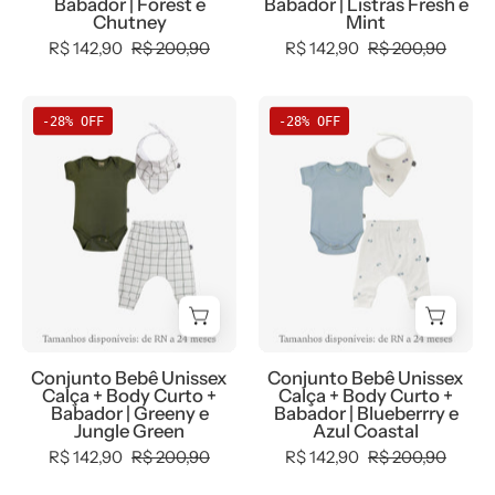
terracota
verde
Babador | Forest e
Babador | Listras Fresh e
algodão
100%
Chutney
Mint
Pantone)
mint)
fio
algodão
R$ 142,90
R$ 200,90
R$ 142,90
R$ 200,90
+
+
egípcio
fio
Calça
Calça
-
egípcio
Conjunto
Conjunto
Harém
Harém
MiniMalista
-
-28% OFF
-28% OFF
Bebê
Bebê
(Forest
(Listras
Baby
MiniMalista
Unissex
Unissex
listras
Fresh
Baby
Greeny
Blueberry
verticais
listras
e
e
evocando
verdes
Jungle
Azul
árvores)
fresh)
Green
Coastal
+
+
-
-
Babador
Babador
Body
Body
Bandana
Bandana
Curto
Curto
-
-
Conjunto Bebê Unissex
Conjunto Bebê Unissex
(Jungle
(Azul
Coleção
Coleção
Calça + Body Curto +
Calça + Body Curto +
Green
Coastal)
Babador | Greeny e
Babador | Blueberrry e
Wild
Wild
Jungle Green
Azul Coastal
verde
+
-
-
R$ 142,90
R$ 200,90
R$ 142,90
R$ 200,90
jungle)
Calça
100%
100%
+
Harém