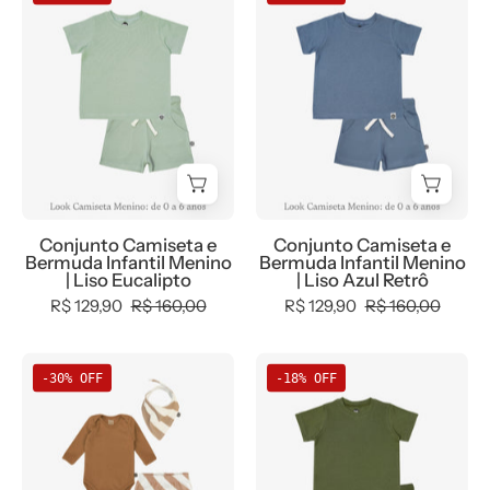
Camiseta
Camiseta
e
e
Bermuda
Bermuda
Infantil
Infantil
Menino
Menino
|
|
Liso
Liso
Eucalipto
Azul
Retrô
Conjunto Camiseta e
Conjunto Camiseta e
Bermuda Infantil Menino
Bermuda Infantil Menino
| Liso Eucalipto
| Liso Azul Retrô
R$ 129,90
R$ 160,00
R$ 129,90
R$ 160,00
Conjunto
Conjunto
-30% OFF
-18% OFF
Bebê
Camiseta
Menino
e
Calça
Bermuda
+
Infantil