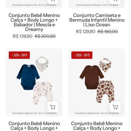
Babador
Ocean
|
Conjunto Bebê Menino
Conjunto Camiseta e
Mescla
Calça + Body Longo +
Bermuda Infantil Menino
e
Babador | Mescla e
| Liso Ocean
Dreamy
Dreamy
R$ 129,90
R$ 160,00
R$ 139,90
R$ 200,90
Conjunto
Conjunto
-30% OFF
-30% OFF
Bebê
Bebê
Menino
Menino
Calça
Calça
+
+
Body
Body
Longo
Longo
+
+
Babador
Babador
|
|
Conjunto Bebê Menino
Conjunto Bebê Menino
Azul
Oak
Calça + Body Longo +
Calça + Body Longo +