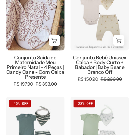
Maternidade
Baby
Meu
Bear
Primeiro
e
Natal
Branco
|
Off
Candy
—
Cane
Body
Conjunto Saída de
Conjunto Bebê Unissex
Manga
Maternidade Meu
Calça + Body Curto +
Curta
Primeiro Natal - 4 Peças |
Babador | Baby Bear e
Candy Cane - Com Caixa
Branco Off
(Branco
Presente
R$ 150,90
R$ 200,90
Off
R$ 197,90
R$ 393,00
creme
neutro)
Conjunto
Conjunto
+
-40% OFF
-28% OFF
Bebê
Bebê
Calça
Unissex
Unissex
Harém
Tie
Lucky
(Baby
Dye
e
Bear