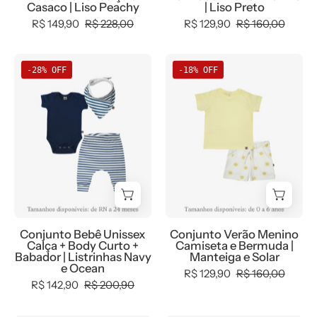
+
Casaco | Liso Peachy
| Liso Preto
Calça
R$ 149,90
R$ 228,00
R$ 129,90
R$ 160,00
em
algodão
Conjunto
Conjunto
-28% OFF
-18% OFF
com
Bebê
Verão
elastano,
Unissex
Menino
pêssego
Listrinhas
Camiseta
pastel
Navy
e
salmão
e
Bermuda
claro,
Ocean
|
oversized
-
Manteiga
para
Body
e
meia
Curto
Solar
Conjunto Bebê Unissex
Conjunto Verão Menino
estação
(Ocean
Calça + Body Curto +
Camiseta e Bermuda |
-
azul
Babador | Listrinhas Navy
Manteiga e Solar
e Ocean
MiniMalista
ocean)
R$ 129,90
R$ 160,00
R$ 142,90
R$ 200,90
Baby
+
Calça