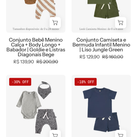
Body
Menino
Longo
|
+
Liso
Babador
Jungle
|
Green
Conjunto Bebê Menino
Conjunto Camiseta e
Goldie
Calça + Body Longo +
Bermuda Infantil Menino
e
Babador | Goldie e Listras
| Liso Jungle Green
Diagonais Bege
Listras
R$ 129,90
R$ 160,00
R$ 139,90
R$ 200,90
Diagonais
Bege
Conjunto
Conjunto
-30% OFF
-18% OFF
Bebê
Camiseta
Menino
e
Calça
Bermuda
+
Infantil
Body
Menino
Longo
|
+
Liso