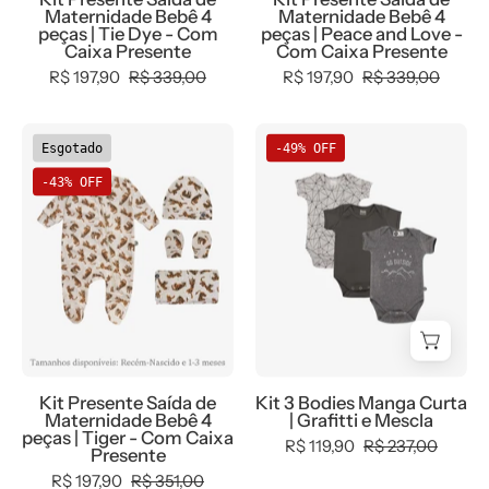
Dye
and
Maternidade Bebê 4
Maternidade Bebê 4
-
Love
peças | Tie Dye - Com
peças | Peace and Love -
Caixa Presente
Com Caixa Presente
Com
-
R$ 197,90
R$ 339,00
R$ 197,90
R$ 339,00
Caixa
Com
Presente
Caixa
Kit
Kit
Presente
Esgotado
-49% OFF
Presente
3
-43% OFF
Saída
Bodies
de
Manga
Maternidade
Curta
Bebê
|
4
Grafitti
peças
e
|
Mescla
Tiger
Kit Presente Saída de
Kit 3 Bodies Manga Curta
-
Maternidade Bebê 4
| Grafitti e Mescla
Com
peças | Tiger - Com Caixa
R$ 119,90
R$ 237,00
Presente
Caixa
R$ 197,90
R$ 351,00