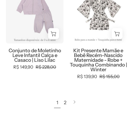
MiniMalista
Babador
+
Infantil
Bebê
Baby
Bandana
Babador
Liso
Recém-
-
Bandana
Lilac
Nascido
Coleção
-
-
Maternidade
Wild
Coleção
Casaco
-
-
Wild
com
Robe
Conjunto de Moletinho
Kit Presente Mamãe e
100%
-
capuz
+
Leve Infantil Calça e
Bebê Recém-Nascido
algodão
100%
+
Touquinha
Casaco | Liso Lilac
Maternidade - Robe +
Touquinha Combinando |
fio
algodão
Calça
Combinando
R$ 149,90
R$ 228,00
Winter
egípcio
fio
em
|
R$ 139,90
R$ 155,00
-
egípcio
algodão
Winter
MiniMalista
-
com
Baby
MiniMalista
elastano,
1
2
Próxima
Baby
lilás
página
claro
pastel
delicado,