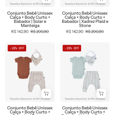
Curto
Body
Bandana
Coleção
(Manteiga
Curto
-
Wild
Conjunto Bebê Unissex
Conjunto Bebê Unissex
amarelo
(Stone
Coleção
-
Calça + Body Curto +
Calça + Body Curto +
manteiga)
cinza
Babador | Solar e
Babador | Xadrez Plaid e
Wild
100%
Manteiga
Stone
+
pedra)
-
algodão
R$ 142,90
R$ 200,90
R$ 142,90
R$ 200,90
Calça
+
100%
fio
Harém
Calça
algodão
egípcio
Kit
Conjunto
(Solar
Harém
fio
-
-28% OFF
-28% OFF
Conjunto
Bebê
sóis
(Xadrez
egípcio
MiniMalista
Bebê
Unissex
quentinhos)
Plaid
-
Baby
Unissex
Listras
+
clássico)
MiniMalista
Forest
Fresh
Babador
+
Baby
e
e
Bandana
Babador
Chutney
Mint
-
Bandana
-
-
Coleção
-
Body
Body
Wild
Coleção
Curto
Curto
-
Wild
Conjunto Bebê Unissex
Conjunto Bebê Unissex
(Chutney
(Mint
100%
-
Calça + Body Curto +
Calça + Body Curto +