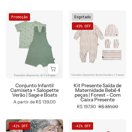
Presente
Conjunto
Kit
Promoção
Esgotado
Infantil
Presente
-43% OFF
Camiseta
Saída
+
de
Salopette
Maternidade
Verão
Bebê
|
4
Sage
peças
e
|
Boats
Forest
Conjunto Infantil
Kit Presente Saída de
-
Camiseta + Salopette
Maternidade Bebê 4
Com
Verão | Sage e Boats
peças | Forest - Com
Caixa Presente
Caixa
A partir de R$ 139,00
R$ 197,90
R$ 351,00
Presente
Kit
Conjunto
-41% OFF
-41% OFF
Presente
Saída