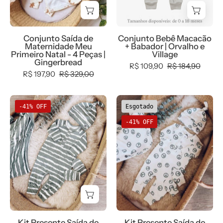
-
e
4
Village
Peças
Conjunto Saída de
Conjunto Bebê Macacão
|
Maternidade Meu
+ Babador | Orvalho e
Gingerbread
Primeiro Natal - 4 Peças |
Village
Gingerbread
R$ 109,90
R$ 184,90
R$ 197,90
R$ 329,00
Kit
Kit
-41% OFF
Esgotado
Presente
Presente
-41% OFF
Saída
Saída
de
de
Maternidade
Maternidade
Bebê
Bebê
4
4
peças
peças
|
|
Tie
Peace
Kit Presente Saída de
Kit Presente Saída de