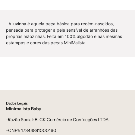
bebe,
Unissex
-
A
luvinha
é aquela peça básica para recém-nascidos,
bebê-
pensada para proteger a pele sensível de arranhões das
minimalista-
próprias mãozinhas. Feita em 100% algodão e nas mesmas
estiloso
estampas e cores das peças MiniMalista.
Dados Legais
Minimalista Baby
-Razão Social: BLCK Comércio de Confecções LTDA.
-CNPJ: 17344881000160