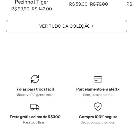
-
Pezinho | Tiger
R$ 59,00
R$ 79,00
R$
0.3,
R$ 99,90
R$ 142,00
0.35,
b2b,
VER TUDO DA COLEÇÃO >
Baby,
black-
friday,
com-
desconto-
mm10,
Meia
Estação,
7 dias para troca fácil
Parcelamento em até 3x
Menino,
Não serviu? A gente troca.
Sem juros no cartão.
Neutro,
tab-
tam-
Frete grátis acima de R$300
Compra 100% segura
calça-
Para todo Brasil.
Seus dados protegidos.
harem-