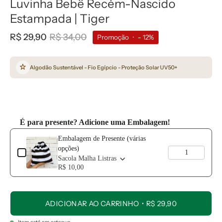
Luvinha Bebê Recém-Nascido
Estampada | Tiger
R$ 29,90
R$ 34,00
Promoção
•
-
12%
Algodão Sustentável - Fio Egípcio - Proteção Solar UV50+
É para presente? Adicione uma Embalagem!
Use the Previous and Next buttons to navigate through product add-o
Embalagem de Presente (várias
opções)
Sacola Malha Listras
R$ 10,00
ADICIONAR AO CARRINHO
R$ 29,90