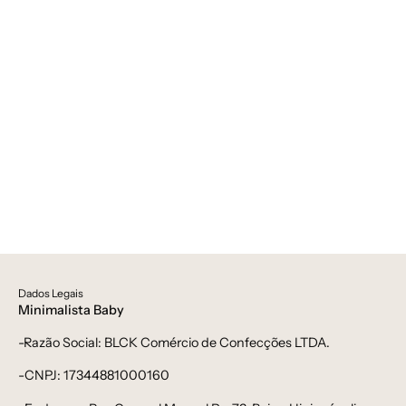
Unissex
Sale
-
40%
bebê-
-
minimalista-
bebê-
estiloso
minimalista-
estiloso
Dados Legais
Minimalista Baby
-Razão Social: BLCK Comércio de Confecções LTDA.
-CNPJ: 17344881000160