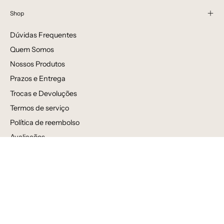
Shop
Dúvidas Frequentes
Quem Somos
Nossos Produtos
Prazos e Entrega
Trocas e Devoluções
Termos de serviço
Política de reembolso
Avaliações
Venda por atacado
Newsletter
Inscreva-se para receber novidades, ofertas e informações
especiais!