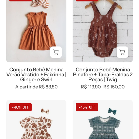
Bebê
Bebê
Menina
Menina
Verão
Pinafore
Vestido
+
+
Tapa-
Faixinha
Fraldas
|
2
Ginger
Peças
e
|
Conjunto Bebê Menina
Conjunto Bebê Menina
Swirl
Twig
Verão Vestido + Faixinha |
Pinafore + Tapa-Fraldas 2
Ginger e Swirl
Peças | Twig
A partir de R$ 83,80
R$ 119,90
R$ 150,00
Conjunto
Conjunto
-46% OFF
-46% OFF
Vestido
Vestido
Verão
Verão
e
e
Laço
Laço