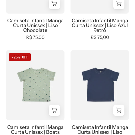
Menino,
Retrô
minime,
new,
Camiseta Infantil Manga
Camiseta Infantil Manga
Curta Unissex | Liso
Curta Unissex | Liso Azul
tab-
Chocolate
Retrô
tam-
R$ 75,00
R$ 75,00
camiseta-
manga-
Camiseta
Camiseta
curta
-26% OFF
Infantil
Infantil
-
Manga
Manga
bebê-
Curta
Curta
minimalista-
Unissex
Unissex
estiloso
|
|
Boats
Liso
Ocean
Camiseta Infantil Manga
Camiseta Infantil Manga
Curta Unissex | Boats
Curta Unissex | Liso