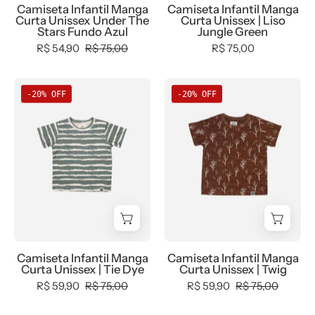
Camiseta Infantil Manga
Camiseta Infantil Manga
Neutro,
-
-
Curta Unissex Under The
Curta Unissex | Liso
tab-
bebê-
MiniMalista
Stars Fundo Azul
Jungle Green
tam-
minimalista-
Baby
R$ 54,90
R$ 75,00
R$ 75,00
camiseta-
estiloso
-
manga-
0.3,
Camiseta
Camiseta
-20% OFF
-20% OFF
curta,
b2b,
Infantil
Infantil
Unissex
black-
Manga
Manga
-
friday,
Curta
Curta
bebê-
com-
Unissex
Unissex
minimalista-
desconto-
|
|
estiloso
mm10,
Tie
Twig
Kids,
Dye
-
Meia
-
MiniMalista
Estação,
MiniMalista
Baby
Camiseta Infantil Manga
Camiseta Infantil Manga
Menino,
Baby
-
Curta Unissex | Tie Dye
Curta Unissex | Twig
Neutro,
-
0.3,
R$ 59,90
R$ 75,00
R$ 59,90
R$ 75,00
tab-
0.3,
0.4,
tam-
b2b,
b2b,