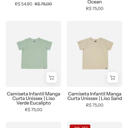
Ocean
R$ 54,90
R$ 75,00
R$ 75,00
Camiseta
Camiseta
Infantil
Infantil
Manga
Manga
Curta
Curta
Unissex
Unissex
|
|
Liso
Liso
Verde
Sand
Eucalipto
Camiseta Infantil Manga
Camiseta Infantil Manga
Curta Unissex | Liso
Curta Unissex | Liso Sand
Verde Eucalipto
R$ 75,00
R$ 75,00
Camiseta
Camiseta