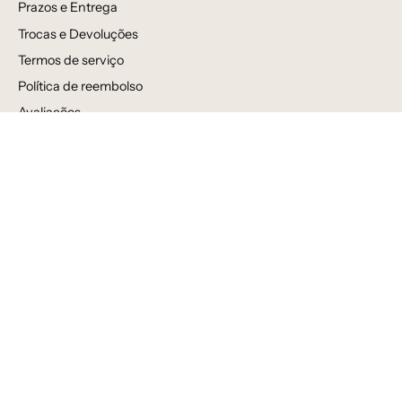
Prazos e Entrega
Trocas e Devoluções
Termos de serviço
Política de reembolso
Avaliações
Venda por atacado
Newsletter
Inscreva-se para receber novidades, ofertas e informações
especiais!
Assine
a
nossa
newsletter
© 2026,
MiniMalista Baby
.
Distribuído por
Shopify
.