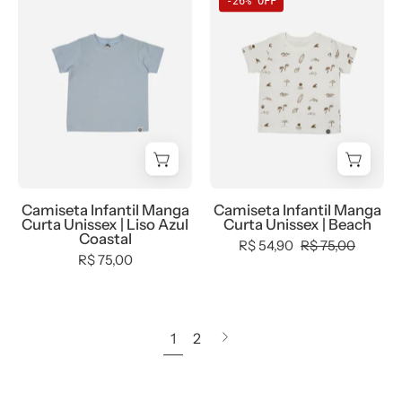
-26% OFF
Infantil
Infantil
Manga
Manga
Curta
Curta
Unissex
Unissex
|
|
Liso
Beach
Azul
Coastal
Camiseta Infantil Manga
Camiseta Infantil Manga
Curta Unissex | Liso Azul
Curta Unissex | Beach
Coastal
R$ 54,90
R$ 75,00
R$ 75,00
1
2
Próxima
página