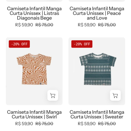
manga-
minimalista-
-
-
Camiseta Infantil Manga
Camiseta Infantil Manga
curta
estiloso
MiniMalista
MiniMalista
Curta Unissex | Listras
Curta Unissex | Peace
-
Baby
Baby
Diagonais Bege
and Love
bebê-
-
-
R$ 59,90
R$ 75,00
R$ 59,90
R$ 75,00
minimalista-
0.2,
0.3,
estiloso
b2b,
b2b,
Camiseta
Camiseta
-20% OFF
-20% OFF
black-
black-
Infantil
Infantil
friday,
friday,
Manga
Manga
com-
com-
Curta
Curta
desconto-
desconto-
Unissex
Unissex
mm10,
mm10,
|
|
Kids,
Kids,
Swirl
Sweater
Meia
Meia
-
-
Estação,
Estação,
MiniMalista
MiniMalista
Menino,
Menino,
Baby
Baby
Camiseta Infantil Manga
Camiseta Infantil Manga
minime,
tab-
-
-
Curta Unissex | Swirl
Curta Unissex | Sweater
Neutro,
tam-
0.3,
0,
R$ 59,90
R$ 75,00
R$ 59,90
R$ 75,00
new,
camiseta-
b2b,
b2b,