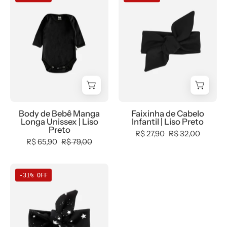
de
de
Bebê
Cabelo
Manga
Infantil
Longa
MiniMalista
Unissex
Liso
|
Preto
Liso
-
Preto
MiniMalista
Baby
Body de Bebê Manga
Faixinha de Cabelo
-
Longa Unissex | Liso
Infantil | Liso Preto
b2b,
Preto
R$ 27,90
R$ 32,00
Baby,
R$ 65,90
R$ 79,00
com-
desconto-
Faixinha
-31% OFF
mm10,
de
Meia
Cabelo
Estação,
Infantil
Menina,
|