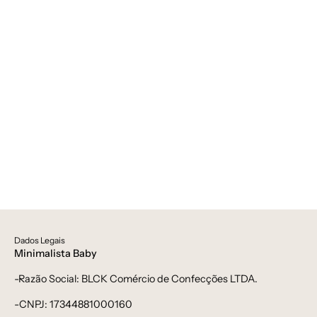
tam-
faixinha,
Winter
Sale
40%
-
bebê-
minimalista-
estiloso
Dados Legais
Minimalista Baby
-Razão Social: BLCK Comércio de Confecções LTDA.
-CNPJ: 17344881000160