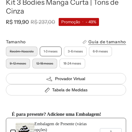
Kit 3 Bodies Manga Curta | Tons de
Cinza
R$ 119,90
R$ 237,00
Promoção
•
-
49%
Tamanho
Guia de tamanho
Recém-Nascido
1-3 meses
3-6 meses
6-9 meses
9-12 meses
12-18 meses
18-24 meses
Provador Virtual
Tabela de Medidas
É para presente? Adicione uma Embalagem!
Use the Previous and Next buttons to navigate through product add-o
Embalagem de Presente (várias
opções)