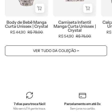
|
Crystal
Crystal
-
-
MiniMalista
Body de Bebê Manga
Camiseta Infantil
Calç
MiniMalista
Baby
Curta Unissex | Crystal
Manga Curta Unissex |
Un
Baby
-
Crystal
R$ 44,90
R$ 79,00
R$
-
0.3,
R$ 54,90
R$ 75,00
0.4,
0.4,
b2b,
b2b,
VER TUDO DA COLEÇÃO >
Baby,
black-
black-
friday,
friday,
Kids,
Meia
Meia
Estação,
Estação,
Menina,
Menina,
Neutro,
Neutro,
outlet,
outlet,
7 dias para troca fácil
Parcelamento em até 3x
SALE-
SALE-
Não serviu? A gente troca.
Sem juros no cartão.
FINAL,
FINAL,