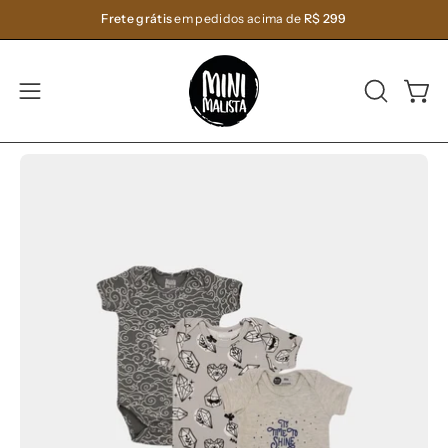
Pular
Frete grátis
em pedidos acima de
R$ 299
para
o
conteúdo
ABRA
Carri
Abra
A
o
BARRA
menu
Abrir
Ab
DE
de
lightbox
li
PESQUIS
navegação
de
de
imagem
im