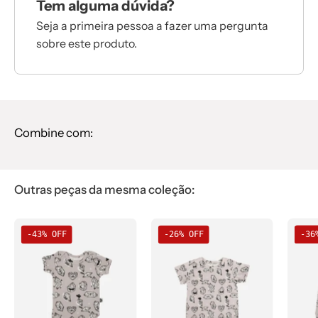
Tem alguma dúvida?
Seja a primeira pessoa a fazer uma pergunta
sobre este produto.
Combine com:
Outras peças da mesma coleção:
Body
Camiseta
-43% OFF
-26% OFF
-36
de
Infantil
Bebê
Manga
Manga
Curta
Curta
Unissex
Unissex
|