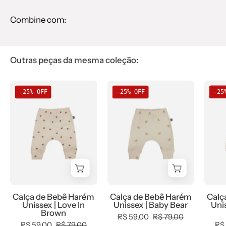
Combine com:
Outras peças da mesma coleção:
Calça
Calça
-25% OFF
-25% OFF
-25
Harém
Harém
Bebê
de
Unissex
Bebê
-
Unissex
Estampa
—
Love
estampa
In
Baby
Brown
Bear
Calça de Bebê Harém
Calça de Bebê Harém
Calç
(corações
(ursinhos
Unissex | Love In
Unissex | Baby Bear
Unis
marrom)
fofos
Brown
R$ 59,00
R$ 79,00
-
sobre
R$ 59,00
R$ 79,00
R$