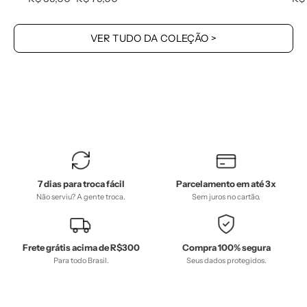
Coleção
cinnamon)
SS26
—
VER TUDO DA COLEÇÃO >
-
Coleção
MiniMalista
Wild
Baby
—
100%
algodão
fio
egípcio
—
7 dias para troca fácil
Parcelamento em até 3x
MiniMalista
Não serviu? A gente troca.
Sem juros no cartão.
Baby
Frete grátis acima de R$300
Compra 100% segura
Para todo Brasil.
Seus dados protegidos.