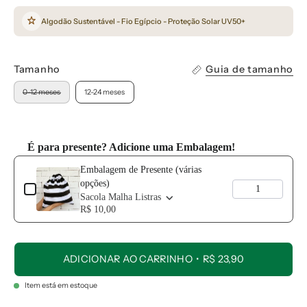
Algodão Sustentável - Fio Egípcio - Proteção Solar UV50+
Tamanho
Guia de tamanho
0-12 meses
12-24 meses
É para presente? Adicione uma Embalagem!
Use the Previous and Next buttons to navigate through product add-o
Embalagem de Presente (várias
opções)
Sacola Malha Listras
R$ 10,00
ADICIONAR AO CARRINHO
R$ 23,90
Item está em estoque